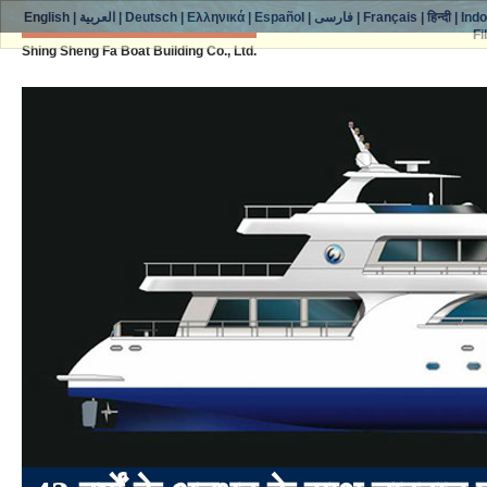
English
|
العربية
|
Deutsch
|
Ελληνικά
|
Español
|
فارسی
|
Français
|
हिन्दी
|
Ind
Fi
Shing Sheng Fa Boat Building Co., Ltd.