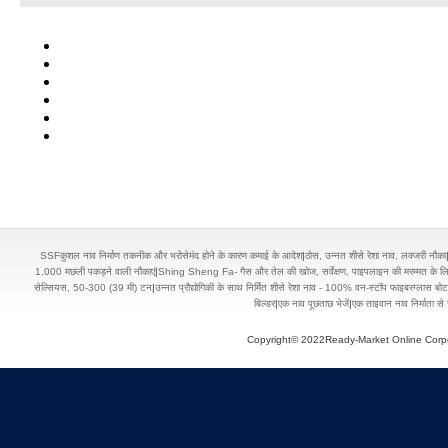
SSFकुशल नाव निर्माण तकनीक और भरोसेमंद होने के कारण कमाई के आदेश
|
ठोस, उन्नत शीसे रेशा नाव, लक्जरी नौका
1,000 मछली पकड़ने वाली नौकाएं
|
Shing Sheng Fa- गैस और तेल की खोज, सर्वेक्षण, पाइपलाइन की मरम्मत के लिए 
सेल्सियस, 50-300 (39 मी) टन
|
उन्नत प्रौद्योगिकी के साथ निर्मित शीसे रेशा नाव - 100% वन-स्टॉप फाइबरग्लास बोट 
बिल्डर
|
एक नाव पूछताछ भेजें
|
एक ताइवान नाव निर्माता से 
Copyright© 2022Ready-Market Online Corporation