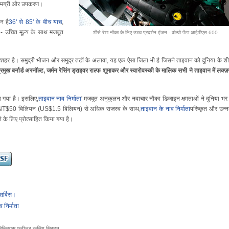
ल सामग्री और उपकरण।
न है
36' से 85' के बीच याच
,
ं - उचित मूल्य के साथ मजबूत
शीसे रेशा नौका के लिए उच्च प्रदर्शन इंजन - वोल्वो पेंटा आईपीएस 600
क शहर है। समुद्री भोजन और समुद्र तटों के अलावा, यह एक ऐसा जिला भी है जिसने ताइवान को दुनिया के शीर
ुख बर्नार्ड अरनॉल्ट, जर्मन रेसिंग ड्राइवर राल्फ शूमाकर और स्वारोवस्की के मालिक सभी ने ताइवान में लक्ज़
ा गया है। इसलिए,
ताइवान नाव निर्माता
' मजबूत अनुकूलन और नवाचार नौका डिजाइन क्षमताओं ने दुनिया भर म
और NT$50 बिलियन (US$1.5 बिलियन) से अधिक राजस्व के साथ,
ताइवान के नाव निर्माता
परिष्कृत और उन्
े के लिए प्रोत्साहित किया गया है।
सर्विस।
निर्माता
ेल्सियस फ्रीजर कूलिंग सिस्टम