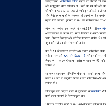
खरीदते समय a
पारिवारिक नौका
, जहाज पर परिवारों को समा
और अनुकूलन क्षमता अनिवार्य है। पत्नी को एक बड़े और क
थी, पति ने एक अवलोकन डेक और परिष्कृत सॉफ्टवेयर और हार
और नियंत्रण क्षमताओं के लिए कहा, और बच्चों के लिए, उन्होंने 
महान ध्वनि प्रणाली, इंटरनेट के साथ एक मनोरंजन कक्ष का अ
नौका का निर्माण शुरू करने से पहले,SSFआपूर्ति
एक नौक
आवश्यकताओं के आधार पर। नौका डिजाइन में अंतरिक्ष योजन
चयन, विस्तार डिजाइन और इंटीरियर डिजाइन शामिल थे। अंत
बहुत सारे संशोधन और संचार शामिल थे।
बाद मेंSSFकी लगातार बातचीत और संचार, पारिवारिक नौका न
समीक्षा प्राप्त की।
SSFयॉट डिजाइन टीम
परिवार की जरूरतो
तैयार की। यह एक दोस्ताना माहौल के साथ एक 56 'यॉट 
शामिल थे।
यह एक अत्याधुनिक पारिवारिक नौका थी। इसमें भव्यता और ग
करती हैं। यॉट के कंट्रोल पैनबेल में यॉट मॉनिटरिंग और अला
शामिल थीं।
नौका एक उच्च प्रदर्शन इंजन से सुसज्जित थी,
वोल्वो पेंटा
IPS 
करने वाली नौकाओं के लिए उपयुक्त था।
56 'यॉच को टीक चरणों के साथ अर्ध-गोलाकार सीढ़ियों के लि