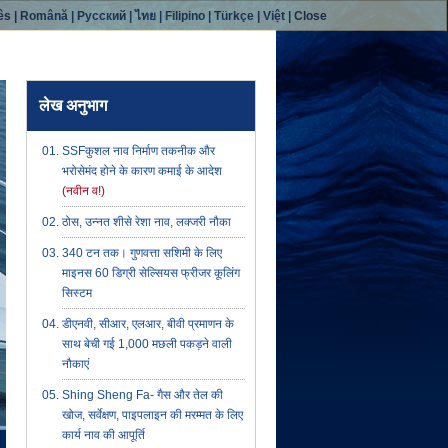
ês
|
Română
|
Русский
|
ไทย
|
Filipino
|
Türkçe
|
Việt
|
Close
लेख अनुभाग
SSFकुशल नाव निर्माण तकनीक और
भरोसेमंद होने के कारण कमाई के आदेश
(नवीन व!)
ठोस, उन्नत शीसे रेशा नाव, लक्जरी नौका
340 टन तक। गुणवत्ता सशिमी के लिए
माइनस 60 डिग्री सेल्सियस फ्रीजर कूलिंग
सिस्टम
डीएनवी, सीआर, एलआर, बीवी प्रमाणन के
साथ बेची गई 1,000 मछली पकड़ने वाली
नौकाएं
Shing Sheng Fa- गैस और तेल की
खोज, सर्वेक्षण, पाइपलाइन की मरम्मत के लिए
कार्य नाव की आपूर्ति