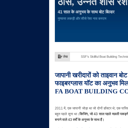
ठोस, उन्नत शीसे रेश
41 साल के अनुभव के साथ बोट बिल्डर
गुणवत्ता लकड़ी और शीसे रेशा नाव कस्टम
लेख
Solid, Advanced Fiberglass Boat,
जापानी खरीदारों को ताइवान बोट
फाइबरग्लास यॉट का अनुभव 
FA BOAT BUILDING CO
2011 में, एक जापानी जोड़ा था जो दोनों डॉक्टर थे; एक पारिवारि
बहुत पहले सुना था।
किजिंग, जो 43 साल पहले मछली पकड़ने
बनाने वाले 43 वर्षों के अनुभव के साथ हैं।