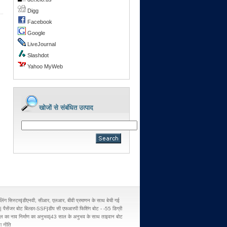
Digg
Facebook
Google
LiveJournal
Slashdot
Yahoo MyWeb
खोजों से संबंधित उत्पाद
लिंग सिस्टम
|
डीएनवी, सीआर, एलआर, बीवी प्रमाणन के साथ बेची गई
| पैसेंजर बोट बिल्डर-SSF
|
डीप सी एफआरपी फिशिंग बोट - -55 डिग्री
 का नाव निर्माण का अनुभव
|
43 साल के अनुभव के साथ ताइवान बोट
 नीति