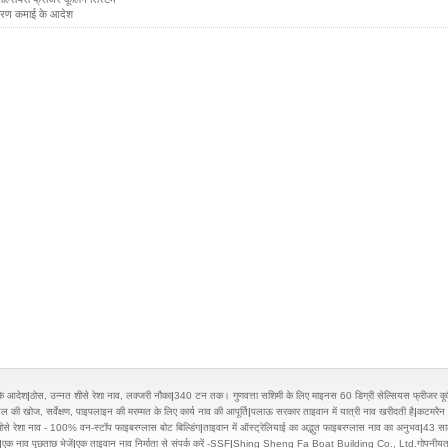
कारण कमाई के आदेश
के आदेश
|
ठोस, उन्नत शीसे रेशा नाव, लक्जरी नौका
|
340 टन तक। गुणवत्ता सशिमी के लिए माइनस 60 डिग्री सेल्सियस फ्रीजर कू
 खोज, सर्वेक्षण, पाइपलाइन की मरम्मत के लिए कार्य नाव की आपूर्ति
|
पलाऊ सरकार ताइवान में यात्री नाव खरीदती है
|
कटमरैन 
त शीसे रेशा नाव - 100% वन-स्टॉप फाइबरग्लास बोट बिल्डिंग
|
ताइवान में ऑस्ट्रेलियाई का अद्भुत फाइबरग्लास नाव का अनुभव
|
43 साल
|
एक नाव पूछताछ भेजें
|
एक ताइवान नाव निर्माता से संपर्क करें -SSF
|
Shing Sheng Fa Boat Building Co., Ltd.गोपनीयता