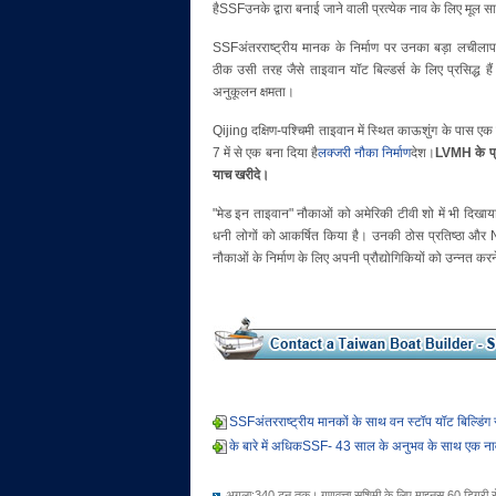
हैSSFउनके द्वारा बनाई जाने वाली प्रत्येक नाव के लिए मू
SSFअंतरराष्ट्रीय मानक के निर्माण पर उनका बड़ा लचीलाप
ठीक उसी तरह जैसे ताइवान यॉट बिल्डर्स के लिए प्रसिद्ध है
अनुकूलन क्षमता।
Qijing दक्षिण-पश्चिमी ताइवान में स्थित काऊशुंग के पास ए
7 में से एक बना दिया है
लक्जरी नौका निर्माण
देश।
LVMH के प्रम
याच खरीदे।
"मेड इन ताइवान" नौकाओं को अमेरिकी टीवी शो में भी दिखाय
धनी लोगों को आकर्षित किया है। उनकी ठोस प्रतिष्ठा 
नौकाओं के निर्माण के लिए अपनी प्रौद्योगिकियों को उन्नत करन
SSFअंतरराष्ट्रीय मानकों के साथ वन स्टॉप यॉट बिल्डिंग 
के बारे में अधिकSSF- 43 साल के अनुभव के साथ एक नाव 
अगला:
340 टन तक। गुणवत्ता सशिमी के लिए माइनस 60 डिग्री स