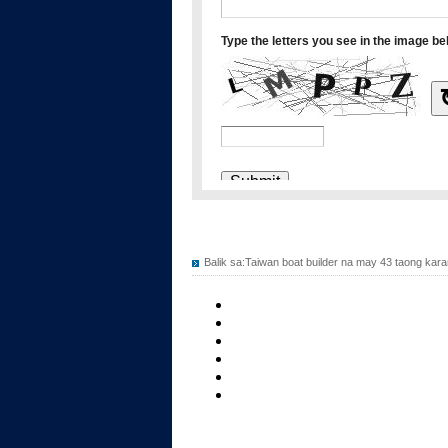
Balik sa:
Taiwan boat builder na may 43 taong kar