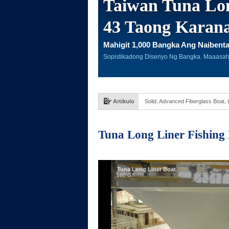
Taiwan Tuna Lon
43 Taong Karan
Mahigit 1,000 Bangka Ang Naibent
Sopistikadong Disenyo Ng Bangka. Maaasa
Artikulo
Solid, Advanced Fiberglass Boat,
Tuna Long Liner Fishing 
Tuna Long Liner Boat
160 GT