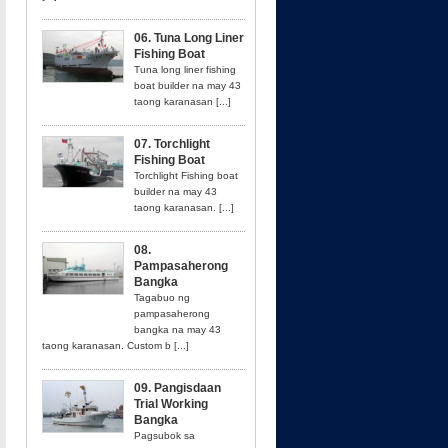
06. Tuna Long Liner
Fishing Boat
Tuna long liner fishing
boat builder na may 43
taong karanasan [...]
07. Torchlight
Fishing Boat
Torchlight Fishing boat
builder na may 43
taong karanasan. [...]
08.
Pampasaherong
Bangka
Tagabuo ng
pampasaherong
bangka na may 43
taong karanasan. Custom b [...]
09. Pangisdaan
Trial Working
Bangka
Pagsubok sa