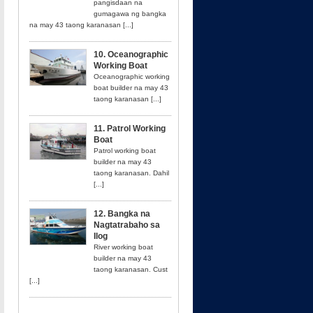
pangisdaan na
gumagawa ng bangka
na may 43 taong karanasan [...]
10. Oceanographic
Working Boat
Oceanographic working
boat builder na may 43
taong karanasan [...]
11. Patrol Working
Boat
Patrol working boat
builder na may 43
taong karanasan. Dahil
[...]
12. Bangka na
Nagtatrabaho sa
Ilog
River working boat
builder na may 43
taong karanasan. Cust
[...]