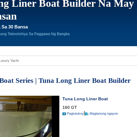
g Liner Boat Builder Na May
asan
a Sa 30 Bansa
hang Teknolohiya Sa Paggawa Ng Bangka
 Luxury Yacht
Boat Series | Tuna Long Liner Boat Builder
Tuna Long Liner Boat
160 GT
|
Pagtutukoy
Magtanong ngayon