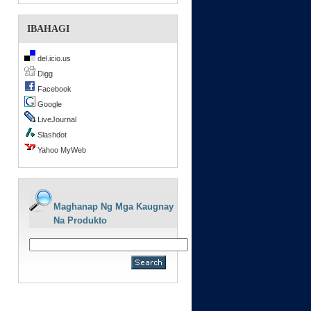
IBAHAGI
del.icio.us
Digg
Facebook
Google
LiveJournal
Slashdot
Yahoo MyWeb
Maghanap Ng Mga Kaugnay
Na Produkto