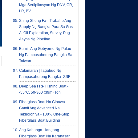
Mga Sertipikasyon Ng DNV, CR,
LR, BV
Shing Sheng Fa-- Trabaho Ang
Supply Ng Bangka Para Sa Gas
At Oil Exploration, Survey, Pag-
Aayos Ng Pipeline
Bumili Ang Gobyerno Ng Palau
Ng Pampasaherong Bangka Sa
Taiwan
Catamaran | Tagabuo Ng
Pampasaherong Bangka -SSF
Deep Sea FRP Fishing Boat -
-55°C, 50-300 (39m) Ton
Fiberglass Boat Na Ginawa
Gamit Ang Advanced Na
Teknolohiya - 100% One-Stop
Fiberglass Boat Building
Ang Kahanga-Hangang
Fiberglass Boat Na Karanasan