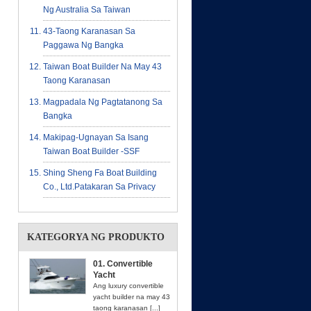
Ng Australia Sa Taiwan
43-Taong Karanasan Sa
Paggawa Ng Bangka
Taiwan Boat Builder Na May 43
Taong Karanasan
Magpadala Ng Pagtatanong Sa
Bangka
Makipag-Ugnayan Sa Isang
Taiwan Boat Builder -SSF
Shing Sheng Fa Boat Building
Co., Ltd.patakaran Sa Privacy
KATEGORYA NG PRODUKTO
01. Convertible
Yacht
Ang luxury convertible
yacht builder na may 43
taong karanasan [...]