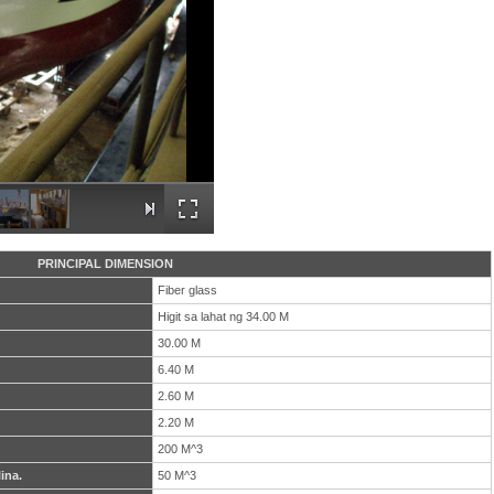
PRINCIPAL DIMENSION
Fiber glass
Higit sa lahat ng 34.00 M
30.00 M
6.40 M
2.60 M
2.20 M
200 M^3
ina.
50 M^3