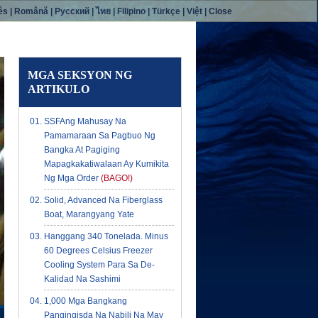
ês
|
Română
|
Русский
|
ไทย
|
Filipino
|
Türkçe
|
Việt
|
Close
MGA SEKSYON NG
ARTIKULO
SSFAng Mahusay Na
Pamamaraan Sa Pagbuo Ng
Bangka At Pagiging
Mapagkakatiwalaan Ay Kumikita
Ng Mga Order
(BAGO!)
Solid, Advanced Na Fiberglass
Boat, Marangyang Yate
Hanggang 340 Tonelada. Minus
60 Degrees Celsius Freezer
Cooling System Para Sa De-
Kalidad Na Sashimi
1,000 Mga Bangkang
Pangingisda Na Nabili Na May