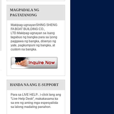
MAGPADALA NG
PAGTATANONG
Makipag-ugnayanSHING SHENG
FA BOAT BUILDING CO.,
LTD.Makipag-ugnayan sa isang
tagabuo ng bangka para sa iyong
paggawa ng bangka, disenyo ng
yate, pagkumpuni ng bangka, at
custom na bangka.
HANDA NA ANG E-SUPPORT
Para sa LIVE HELP... i-click lang ang
"Live Help Desk", makakasama ka
sa ere ng aming mga espesyalista
sa lalong madaling panahon.