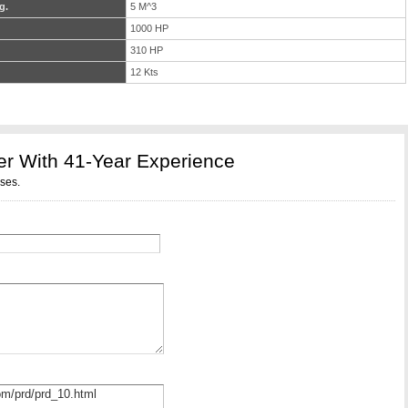
g.
5 M^3
1000 HP
310 HP
12 Kts