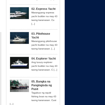
02. Express Yacht
Marangyang express
yacht builder na may 43
taong karanasan. Cu
[...]
03. Pilothouse
Yacht
Marangyang pilothouse
yacht builder na may 43
taong karanasan. [...]
04. Explorer Yacht
Ang luxury explorer
yacht builder na may 43
taong karanasan. C [...]
05. Bangka na
Pangingisda ng
Pusit
Tagabuo ng squid
fishing boat na may 43
taong karanasan. Cust
[...]