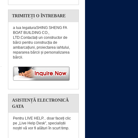
TRIMITEȚI O ÎNTREBARE
a lua legaturaSHING SHENG FA
BOAT BUILDING CO.,
LTD.Contactați un constructor de
bărci pentru construcția de
ambarcațiuni, proiectarea iahtului,
repararea bărcii și personalizarea
bărcii.
ASISTENȚĂ ELECTRONICĂ
GATA
Pentru LIVE HELP... doar faceți clic
pe „Live Help Desk”, specialiștii
noștri vă vor fi alături în scurt timp.