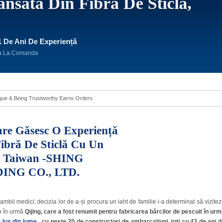
ansată Din Fibră De Sticlă,
 De Ani De Experiență
cla La Comanda
 Luxury Yacht
re Găsesc O Experiență
ibră De Sticlă Cu Un
in Taiwan -SHING
ING CO., LTD.
mbii medici; decizia lor de a-și procura un iaht de familie i-a determinat să vizite
p în urmă.
Qijing, care a fost renumit pentru fabricarea bărcilor de pescuit în ur
e lux din lume
, cu peste 20 de constructori de ambarcațiuni, toți cu 43 de ani 