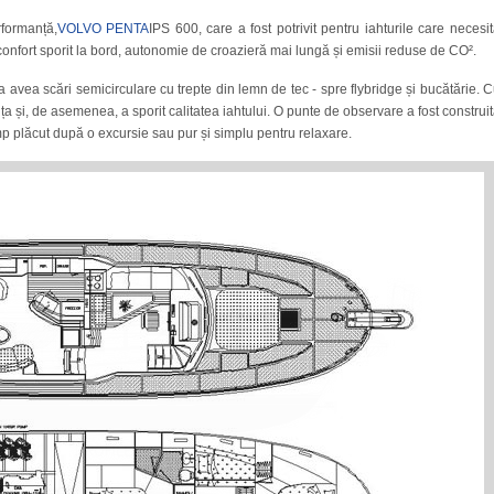
rformanță,
VOLVO PENTA
IPS 600, care a fost potrivit pentru iahturile care necesi
confort sporit la bord, autonomie de croazieră mai lungă și emisii reduse de CO².
 a avea scări semicirculare cu trepte din lemn de tec - spre flybridge și bucătărie. 
nța și, de asemenea, a sporit calitatea iahtului. O punte de observare a fost construi
timp plăcut după o excursie sau pur și simplu pentru relaxare.