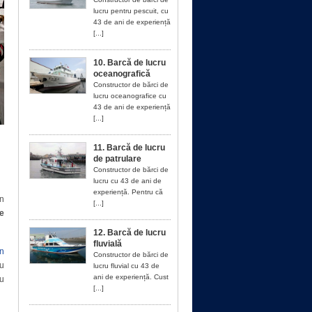
lucru pentru pescuit, cu
43 de ani de experiență
[...]
10. Barcă de lucru
oceanografică
Constructor de bărci de
lucru oceanografice cu
43 de ani de experiență
[...]
11. Barcă de lucru
de patrulare
Constructor de bărci de
lucru cu 43 de ani de
experiență. Pentru că
un
[...]
de
12. Barcă de lucru
fluvială
in
Constructor de bărci de
Cu
lucru fluvial cu 43 de
ani de experiență. Cust
u
[...]