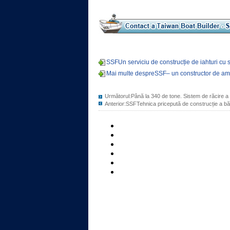
SSFUn serviciu de construcție de iahturi cu 
Mai multe despreSSF– un constructor de amb
Următorul:
Până la 340 de tone. Sistem de răcire a
Anterior:
SSFTehnica pricepută de construcție a băr