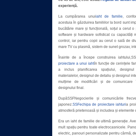
experiență.
La cumpărarea unui
iaht de familie
, confo
acestuia în găzduirea familiilor la bord sunt imp
bucătărie mare și funcțională, soțul a cerut o
software și hardware sofisticat cu capacități 
control, iar pentru copii au cerut o sală de d
mare TV cu plasmă, sistem de sunet grozav, inte
Înainte de a începe construirea iahtului,SS
proiectare a unui iaht
în funcție de cerințele fa
a inclus planificarea spațiului, designul
materialelor, designul de detaliu și designul inte
mulțime de modificări și de comunicare î
designului final.
DupăSSFNegocierile și comunicările frecven
japonez.
SSFechipa de proiectare iahturi
a pro
atmosferă prietenoasă și includea și elemente 
Era un iaht de familie de ultimă generație. Ave
mult spațiu pentru toate electrocasnicele. Pano
electric, panouri personalizate pentru cârmă, de