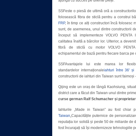
ajungă cu succes pe diferite piețe.
SSFeste o piesă de ultimă oră a constructorilo
folosească fibra de sticlă pentru a construi bă
FRP
, în timp ce alți constructori încă folosesc 
sunt, de asemenea, unul dintre constructorii 
început să implementeze VOLVO PENTA I
calitatea înaltă a bărcilor lor. Ulterior, a deven
fibră de sticlă cu motor VOLVO PENTA 
echipamentul de bază pentru fiecare barca pe c
SSFAvantajele lui este marea lor flexibil
standardelor internaționale
iahturi între 36' și
constructorii de iahturi din Taiwan sunt faimoși
Qijing este un oraș de lângă Kaohsiung, situat
district care a făcut din Taiwan unul dintre prim
curse german Ralf Schumacher și proprietarul
Iahturile „Made in Taiwan” au fost chiar p
Taiwan
„Capacitățile puternice de personalizar
reputația lor solidă și peste 50 de miliarde de d
fost încurajați să își modernizeze tehnologiile pe