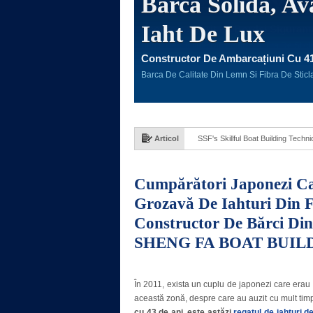
Barcă Solidă, Av
Iaht De Lux
Constructor De Ambarcațiuni Cu 41
Barca De Calitate Din Lemn Si Fibra De Sti
Articol
Solid, Advanced Fiberglass Boat,
Cumpărători Japonezi Ca
Grozavă De Iahturi Din F
Constructor De Bărci D
SHENG FA BOAT BUILD
În 2011, exista un cuplu de japonezi care erau a
această zonă, despre care au auzit cu mult tim
cu 43 de ani, este astăzi
regatul de iahturi d