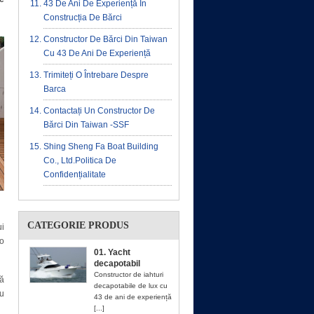
43 De Ani De Experiență În
Construcția De Bărci
Constructor De Bărci Din Taiwan
Cu 43 De Ani De Experiență
Trimiteți O Întrebare Despre
Barca
Contactați Un Constructor De
Bărci Din Taiwan -SSF
Shing Sheng Fa Boat Building
Co., Ltd.Politica De
Confidențialitate
CATEGORIE PRODUS
i
 o
01. Yacht
decapotabil
Constructor de iahturi
ră
decapotabile de lux cu
ou
43 de ani de experiență
[...]