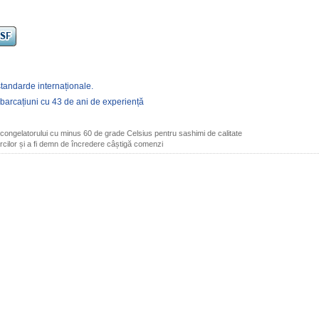
standarde internaționale.
arcațiuni cu 43 de ani de experiență
 congelatorului cu minus 60 de grade Celsius pentru sashimi de calitate
cilor și a fi demn de încredere câștigă comenzi