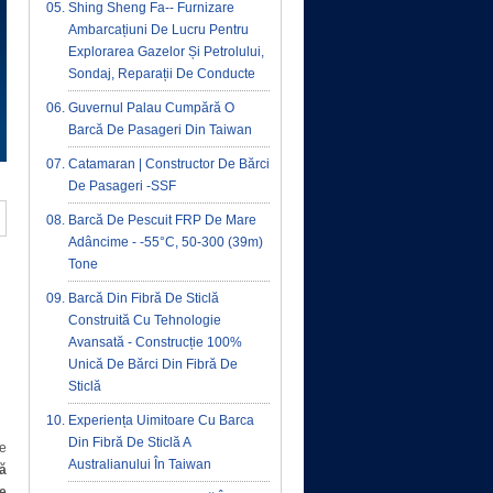
Shing Sheng Fa-- Furnizare
Ambarcațiuni De Lucru Pentru
Explorarea Gazelor Și Petrolului,
Sondaj, Reparații De Conducte
Guvernul Palau Cumpără O
Barcă De Pasageri Din Taiwan
Catamaran | Constructor De Bărci
De Pasageri -SSF
Barcă De Pescuit FRP De Mare
Adâncime - -55°C, 50-300 (39m)
Tone
Barcă Din Fibră De Sticlă
Construită Cu Tehnologie
Avansată - Construcție 100%
Unică De Bărci Din Fibră De
Sticlă
Experiența Uimitoare Cu Barca
Din Fibră De Sticlă A
ze
Australianului În Taiwan
mă
de