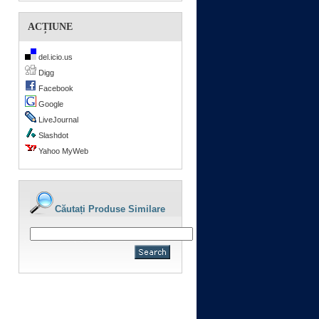
ACȚIUNE
del.icio.us
Digg
Facebook
Google
LiveJournal
Slashdot
Yahoo MyWeb
Căutați Produse Similare