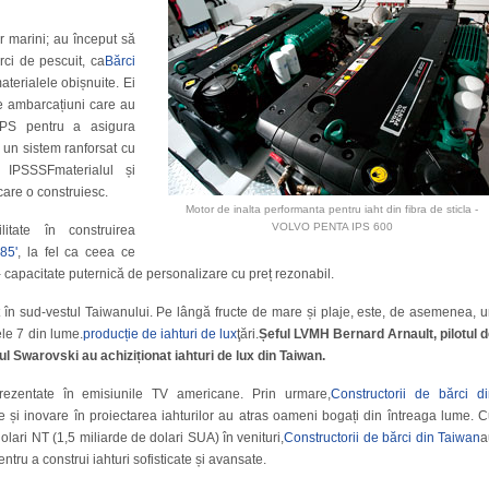
r marini; au început să
rci de pescuit, ca
Bărci
materialele obișnuite. Ei
de ambarcațiuni care au
PS pentru a asigura
it un sistem ranforsat cu
IPSSSFmaterialul și
are o construiesc.
Motor de inalta performanta pentru iaht din fibra de sticla -
VOLVO PENTA IPS 600
itate în construirea
 85'
, la fel ca ceea ce
 - capacitate puternică de personalizare cu preț rezonabil.
 în sud-vestul Taiwanului. Pe lângă fructe de mare și plaje, este, de asemenea, 
ele 7 din lume.
producție de iahturi de lux
ţări.
Șeful LVMH Bernard Arnault, pilotul 
 Swarovski au achiziționat iahturi de lux din Taiwan.
rezentate în emisiunile TV americane. Prin urmare,
Constructorii de bărci d
e și inovare în proiectarea iahturilor au atras oameni bogați din întreaga lume. 
olari NT (1,5 miliarde de dolari SUA) în venituri,
Constructorii de bărci din Taiwan
a
ntru a construi iahturi sofisticate și avansate.