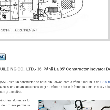
DING CO., LTD.- 36' Până La 85' Constructor Inovator D
) este un constructor de bărci din Taiwan care a vândut mai mult de
1.000 d
zeci și unu de ani de succes, ei și-au vândut bărcile în întreaga lume, inclusiv băr
uri și alte bărci.
ărci, transformarea lor
i de lux le-a permis să