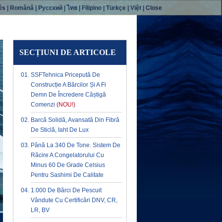
ês
|
Română
|
Русский
|
ไทย
|
Filipino
|
Türkçe
|
Việt
|
Close
SECȚIUNI DE ARTICOLE
SSFTehnica Pricepută De
Construcție A Bărcilor Și A Fi
Demn De Încredere Câștigă
Comenzi
(NOU!)
Barcă Solidă, Avansată Din Fibră
De Sticlă, Iaht De Lux
Până La 340 De Tone. Sistem De
Răcire A Congelatorului Cu
Minus 60 De Grade Celsius
Pentru Sashimi De Calitate
1.000 De Bărci De Pescuit
Vândute Cu Certificări DNV, CR,
LR, BV