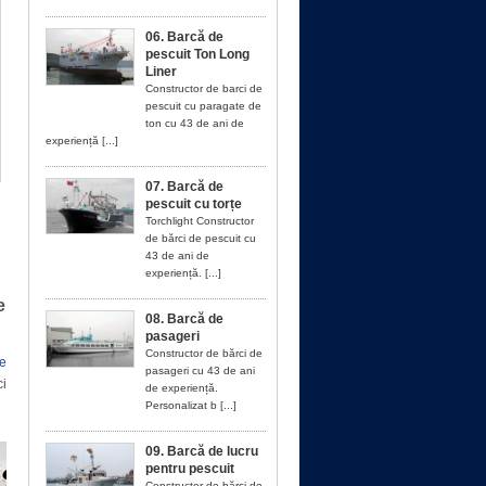
06. Barcă de
pescuit Ton Long
Liner
Constructor de barci de
pescuit cu paragate de
ton cu 43 de ani de
experiență [...]
07. Barcă de
pescuit cu torțe
Torchlight Constructor
de bărci de pescuit cu
43 de ani de
experiență. [...]
e
08. Barcă de
pasageri
Constructor de bărci de
e
pasageri cu 43 de ani
ci
de experiență.
Personalizat b [...]
09. Barcă de lucru
pentru pescuit
Constructor de bărci de