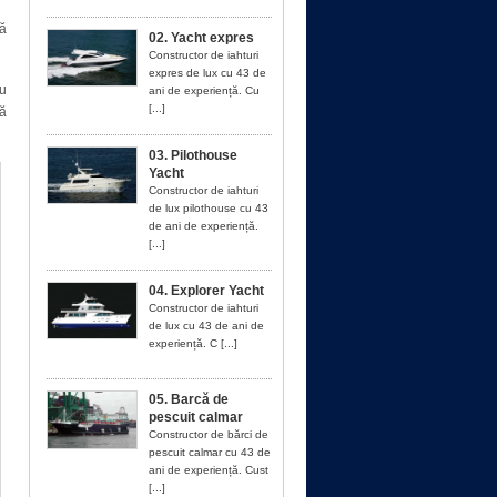
tă
02. Yacht expres
Constructor de iahturi
expres de lux cu 43 de
Cu
ani de experiență. Cu
[...]
tă
03. Pilothouse
Yacht
Constructor de iahturi
de lux pilothouse cu 43
de ani de experiență.
[...]
04. Explorer Yacht
Constructor de iahturi
de lux cu 43 de ani de
experiență. C [...]
05. Barcă de
pescuit calmar
Constructor de bărci de
pescuit calmar cu 43 de
ani de experiență. Cust
[...]