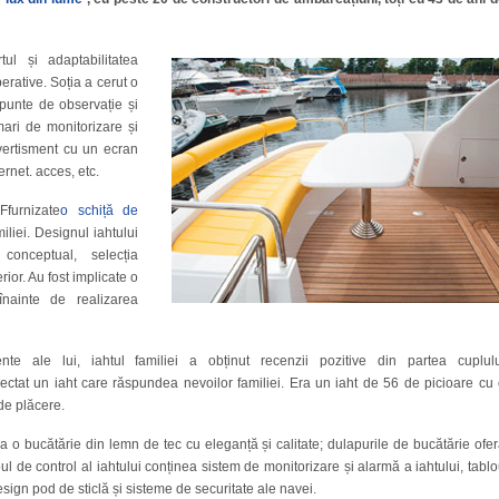
rtul și adaptabilitatea
erative. Soția a cerut o
 punte de observație și
mari de monitorizare și
ivertisment cu un ecran
rnet. acces, etc.
Ffurnizate
o schiță de
miliei. Designul iahtului
 conceptual, selecția
rior. Au fost implicate o
nainte de realizarea
te ale lui, iahtul familiei a obținut recenzii pozitive din partea cuplulu
iectat un iaht care răspundea nevoilor familiei. Era un iaht de 56 de picioare cu
de plăcere.
a o bucătărie din lemn de tec cu eleganță și calitate; dulapurile de bucătărie ofe
ul de control al iahtului conținea sistem de monitorizare și alarmă a iahtului, tabl
sign pod de sticlă și sisteme de securitate ale navei.