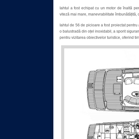
Iahtul a fost echipat cu un motor de înaltă pe
viteză mai mare, manevrabilitate îmbunătățită, 
Iahtul de 56 de picioare a fost proiectat pentru
o balustradă din oțel inoxidabil, a sporit sigura
pentru vizitarea obiectivelor turistice, oferind 