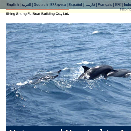
English
|
العربية
|
Deutsch
|
Ελληνικά
|
Español
|
فارسی
|
Français
|
हिन्दी
|
Ind
Filipin
Shing Sheng Fa Boat Building Co., Ltd.