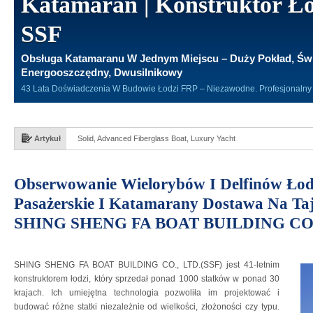
Katamaran | Konstruktor Ło
SSF
Obsługa Katamaranu W Jednym Miejscu – Duży Pokład, Świ
Energooszczędny, Dwusilnikowy
43 Lata Doświadczenia W Budowie Łodzi FRP – Niezawodne. Profesjonalny
Artykuł
Solid, Advanced Fiberglass Boat, Luxury Yacht
Obserwowanie Wielorybów I Delfinów Łod
Pasażerskie I Katamarany Dostawa Na Taj
SHING SHENG FA BOAT BUILDING CO.
SHING SHENG FA BOAT BUILDING CO., LTD.(SSF) jest 41-letnim
konstruktorem łodzi, który sprzedał ponad 1000 statków w ponad 30
krajach. Ich umiejętna technologia pozwoliła im projektować i
budować różne statki niezależnie od wielkości, złożoności czy typu.