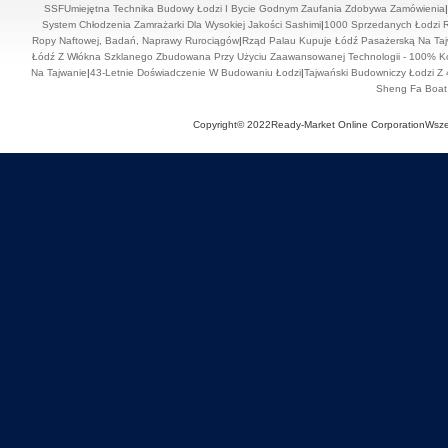
SSFUmiejętna Technika Budowy Łodzi I Bycie Godnym Zaufania Zdobywa Zamówienia
|
System Chłodzenia Zamrażarki Dla Wysokiej Jakości Sashimi
|
1000 Sprzedanych Łodzi R
Ropy Naftowej, Badań, Naprawy Rurociągów
|
Rząd Palau Kupuje Łódź Pasażerską Na Ta
Łódź Z Włókna Szklanego Zbudowana Przy Użyciu Zaawansowanej Technologii - 100% 
Na Tajwanie
|
43-Letnie Doświadczenie W Budowaniu Łodzi
|
Tajwański Budowniczy Łodzi Z
Sheng Fa Boat B
Copyright© 2022Ready-Market Online CorporationWsze