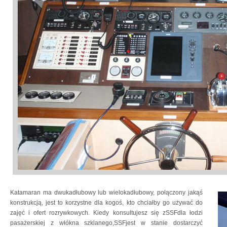
Katamaran ma dwukadłubowy lub wielokadłubowy, połączony jakąś
konstrukcją, jest to korzystne dla kogoś, kto chciałby go używać do
zajęć i ofert rozrywkowych. Kiedy konsultujesz się zSSFdla łodzi
pasażerskiej z włókna szklanego,SSFjest w stanie dostarczyć