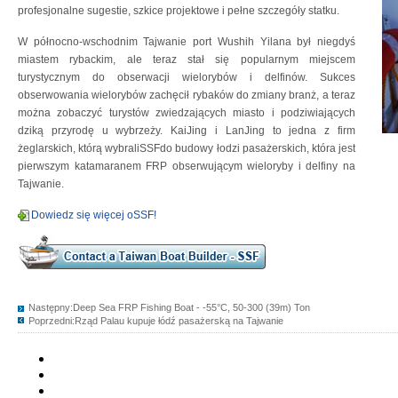
profesjonalne sugestie, szkice projektowe i pełne szczegóły statku.
W północno-wschodnim Tajwanie port Wushih Yilana był niegdyś
miastem rybackim, ale teraz stał się popularnym miejscem
turystycznym do obserwacji wielorybów i delfinów. Sukces
obserwowania wielorybów zachęcił rybaków do zmiany branż, a teraz
można zobaczyć turystów zwiedzających miasto i podziwiających
dziką przyrodę u wybrzeży. KaiJing i LanJing to jedna z firm
żeglarskich, którą wybraliSSFdo budowy łodzi pasażerskich, która jest
pierwszym katamaranem FRP obserwującym wieloryby i delfiny na
Tajwanie.
Dowiedz się więcej oSSF!
Następny:
Deep Sea FRP Fishing Boat - -55°C, 50-300 (39m) Ton
Poprzedni:
Rząd Palau kupuje łódź pasażerską na Tajwanie