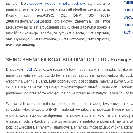
mili
jachcie. Do
luksusowy wystrój wnętrz jachtów
, są naturalne
budo
marmury, ręcznie tkane dywany, skóry ultraleather czy alcantara.
Każdy jacht jest
ABYC, CE, DNV ISO 9001-
unow
2000
atestowany.
SSF
Zespół projektowy zapewnia, że ​​Twój
budo
luksusowy jacht jest arcydziełem sztuki, które zapewnia spokój i
jach
radość.SSFkolekcje jachtów, w tym
37ft Cabrio, 55ft Express,
56ft Flybridge, 58ft Pilothouse, 62ft Pilothouse, 76ft Explorer,
85ft Expedition
itp.
SHING SHENG FA BOAT BUILDING CO., LTD.- Rozwój F
Dla pokoleń,
SSF
Członkowie rodziny 's łowili ryby na życie i mieszkali blisko
nadal używała sampanów do łowienia ryb, zatrudniali pracowników do bud
wspomina Denny Huang. Lata później, gdy gospodarka Tajwanu kwitła,SSFzało
skupiała się na recyklingu oleju z komercyjnych statków rybackich. Jedna
postanowił go przejąć ze względu na nowe przepisy. W związku z tym,SSFzost
W dawnych czasach metalowe pojemniki na olej i wodę były ciężkie i ła
sprzedać włókno szklane (FRP), materiał wynaleziony podczas II wojny św
włókna szklanego do zastąpienia metalowych pojemników na olej i wodę n
właściciel łodzi rybackiej chciał zmienić swoje metalowe pojemniki na te z 
łodzi powiedział Denny'emu Huangowi: Denny, czy możesz użyć włókna szkl