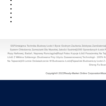
SSFUmiejętna Technika Budowy Łodzi I Bycie Godnym Zaufania Zdobywa Zamówienia
|
System Chłodzenia Zamrażarki Dla Wysokiej Jakości Sashimi
|
1000 Sprzedanych Łodzi R
Ropy Naftowej, Badań, Naprawy Rurociągów
|
Rząd Palau Kupuje Łódź Pasażerską Na Ta
Łódź Z Włókna Szklanego Zbudowana Przy Użyciu Zaawansowanej Technologii - 100% 
Na Tajwanie
|
43-Letnie Doświadczenie W Budowaniu Łodzi
|
Tajwański Budowniczy Łodzi Z
Sheng Fa Boat B
Copyright© 2022Ready-Market Online CorporationWsze