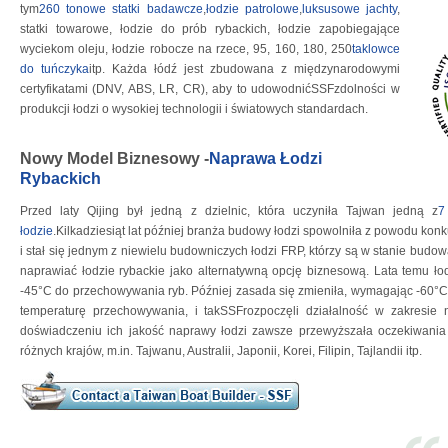
tym
260 tonowe statki badawcze
,
łodzie patrolowe
,
luksusowe jachty
,
statki towarowe, łodzie do prób rybackich, łodzie zapobiegające
wyciekom oleju, łodzie robocze na rzece, 95, 160, 180, 250
taklowce
do tuńczyka
itp. Każda łódź jest zbudowana z międzynarodowymi
certyfikatami (DNV, ABS, LR, CR), aby to udowodnićSSFzdolności w
produkcji łodzi o wysokiej technologii i światowych standardach.
Nowy Model Biznesowy -
Naprawa Łodzi
Rybackich
Przed laty Qijing był jedną z dzielnic, która uczyniła Tajwan jedną z
7
łodzie
.Kilkadziesiąt lat później branża budowy łodzi spowolniła z powodu konk
i stał się jednym z niewielu budowniczych łodzi FRP, którzy są w stanie budo
naprawiać łodzie rybackie jako alternatywną opcję biznesową. Lata temu ło
-45°C do przechowywania ryb. Później zasada się zmieniła, wymagając -60°C.
temperaturę przechowywania, i takSSFrozpoczęli działalność w zakresie
doświadczeniu ich jakość naprawy łodzi zawsze przewyższała oczekiwania k
różnych krajów, m.in. Tajwanu, Australii, Japonii, Korei, Filipin, Tajlandii itp.