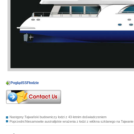
PoglądSSFłodzie
Następny:
Tajwański budowniczy łodzi z 43-letnim doświadczeniem
Poprzedni:
Niesamowite australijskie wrażenia z łodzi z włókna szklanego na Tajwanie