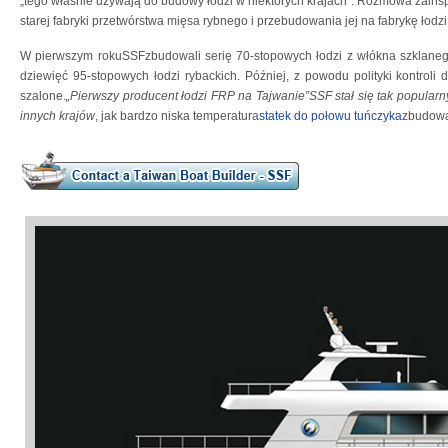
„tego właśnie używają do budowy łodzi w niektórych krajach”. Rozmowa zai
starej fabryki przetwórstwa mięsa rybnego i przebudowania jej na fabrykę łodz
W pierwszym rokuSSFzbudowali serię 70-stopowych łodzi z włókna szklanego
dziewięć 95-stopowych łodzi rybackich. Później, z powodu polityki kontroli
szalone.
„Pierwszy producent łodzi FRP na Tajwanie”SSF stał się tak popular
innych krajów
, jak bardzo niska temperatura
statek do połowu tuńczyka
zbudowal