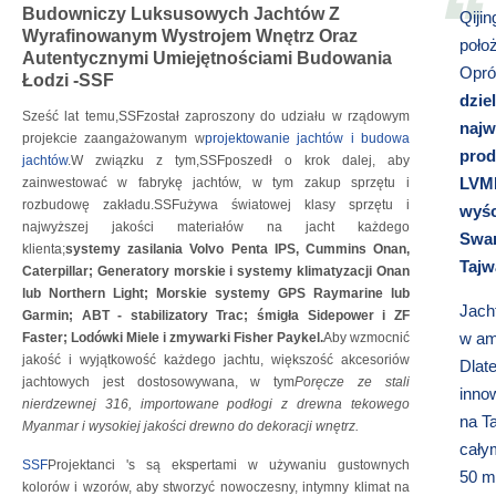
Budowniczy Luksusowych Jachtów Z
Qiji
Wyrafinowanym Wystrojem Wnętrz Oraz
poło
Autentycznymi Umiejętnościami Budowania
Opró
Łodzi -SSF
dzie
Sześć lat temu,SSFzostał zaproszony do udziału w rządowym
najw
projekcie zaangażowanym w
projektowanie jachtów i budowa
prod
jachtów
.W związku z tym,SSFposzedł o krok dalej, aby
LVMH
zainwestować w fabrykę jachtów, w tym zakup sprzętu i
rozbudowę zakładu.SSFużywa światowej klasy sprzętu i
wyśc
najwyższej jakości materiałów na jacht każdego
Swar
klienta;
systemy zasilania Volvo Penta IPS, Cummins Onan,
Tajw
Caterpillar; Generatory morskie i systemy klimatyzacji Onan
lub Northern Light; Morskie systemy GPS Raymarine lub
Jach
Garmin; ABT - stabilizatory Trac; śmigła Sidepower i ZF
w am
Faster; Lodówki Miele i zmywarki Fisher Paykel.
Aby wzmocnić
jakość i wyjątkowość każdego jachtu, większość akcesoriów
Dlat
jachtowych jest dostosowywana, w tym
Poręcze ze stali
inno
nierdzewnej 316, importowane podłogi z drewna tekowego
na T
Myanmar i wysokiej jakości drewno do dekoracji wnętrz.
całym
SSF
Projektanci 's są ekspertami w używaniu gustownych
50 m
kolorów i wzorów, aby stworzyć nowoczesny, intymny klimat na