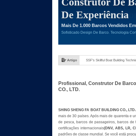
Construtor De B
De Experiência
Mais De 1.000 Barcos Vendidos Em
Sofisticado Design De Barco. Tecnologia Co
Artigo
Solid, Advanced Fiberglass Boat,
Profissional, Construtor De Ba
CO., LTD.
SHING SHENG FA BOAT BUILDING CO., LTD.
mais de 30 países. Após mais de quarenta e 
de pesca, barcos de passageiros, barcos de t
certificações internacionais
(DNV, ABS, LR, C
padrões de classe mundial. Se você está procu