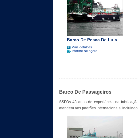
Barco De Pesca De Lula
Mais detalhes
Informe-se agora
Barco De Passageiros
SSFOs 43 anos de experiência na fabricação
atendem aos padrões internacionais, incluindo