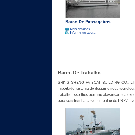
Barco De Passageiros
Mais detalhes
Informe-se agora
Barco De Trabalho
SHING SHENG FA BOAT BUILDING CO., LTD.(S
importado, sistema de design e nova tecnolog
trabalho. Isso lhes permitiu alavancar sua exp
para construir barcos de trabalho de PRFV le