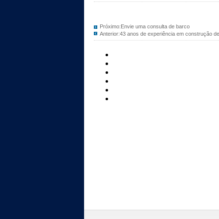
Próximo:
Envie uma consulta de barco
Anterior:
43 anos de experiência em construção d