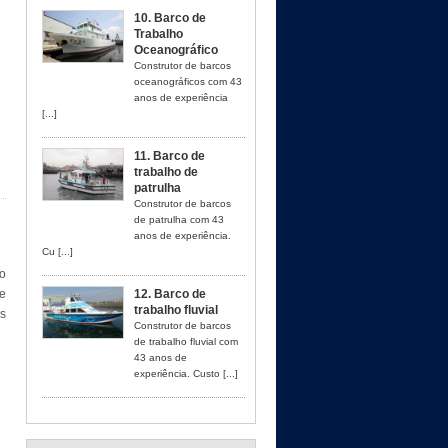
10. Barco de
Trabalho
Oceanográfico
Construtor de barcos
oceanográficos com 43
anos de experiência
[...]
11. Barco de
trabalho de
patrulha
Construtor de barcos
de patrulha com 43
anos de experiência.
Cu [...]
o
de
12. Barco de
trabalho fluvial
is
Construtor de barcos
de trabalho fluvial com
43 anos de
experiência. Custo [...]