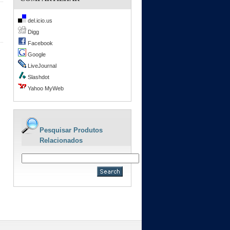
del.icio.us
Digg
Facebook
Google
LiveJournal
Slashdot
Yahoo MyWeb
Pesquisar Produtos
Relacionados