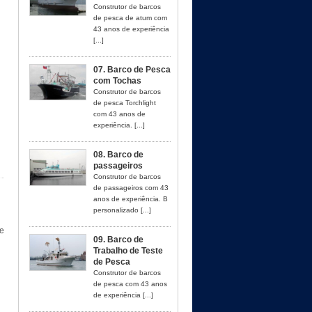
Construtor de barcos
de pesca de atum com
43 anos de experiência
[...]
07. Barco de Pesca
com Tochas
Construtor de barcos
de pesca Torchlight
com 43 anos de
experiência. [...]
08. Barco de
passageiros
Construtor de barcos
de passageiros com 43
anos de experiência. B
personalizado [...]
e
09. Barco de
Trabalho de Teste
de Pesca
Construtor de barcos
de pesca com 43 anos
de experiência [...]