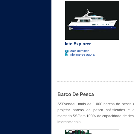
Iate Explorer
Mais detalhes
Informe-se agora
Barco De Pesca
SSFvendeu mais de 1.000 barcos de pesca c
projetar barcos de pesca sofisticados e 
mercado.SSFtem 100% de capacidade de desig
internacionais.