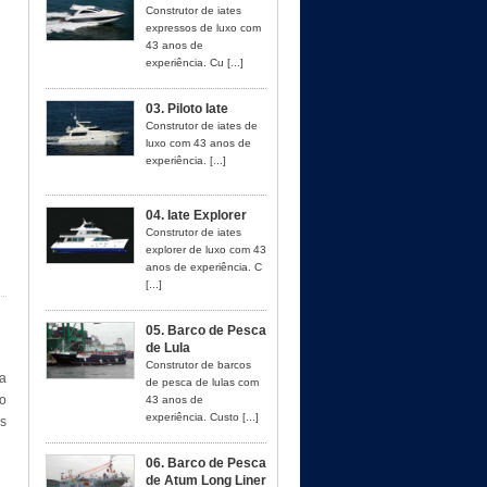
Construtor de iates
expressos de luxo com
43 anos de
experiência. Cu [...]
03. Piloto Iate
Construtor de iates de
luxo com 43 anos de
experiência. [...]
04. Iate Explorer
Construtor de iates
explorer de luxo com 43
anos de experiência. C
[...]
05. Barco de Pesca
de Lula
Construtor de barcos
a
de pesca de lulas com
o
43 anos de
experiência. Custo [...]
es
06. Barco de Pesca
de Atum Long Liner