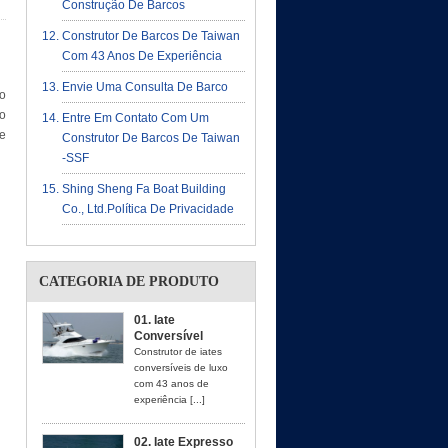
Construção De Barcos
Construtor De Barcos De Taiwan
Com 43 Anos De Experiência
Envie Uma Consulta De Barco
xo
ão
Entre Em Contato Com Um
de
Construtor De Barcos De Taiwan
-SSF
Shing Sheng Fa Boat Building
Co., Ltd.política De Privacidade
CATEGORIA DE PRODUTO
01. Iate
Conversível
Construtor de iates
conversíveis de luxo
com 43 anos de
experiência [...]
02. Iate Expresso