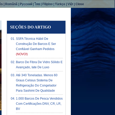
ês
|
Română
|
Русский
|
ไทย
|
Filipino
|
Türkçe
|
Việt
|
Close
SEÇÕES DO ARTIGO
SSFA Técnica Hábil De
Construção De Barcos E Ser
Confiável Ganham Pedidos
(NOVO!)
Barco De Fibra De Vidro Sólido E
Avançado, Iate De Luxo
Até 340 Toneladas. Menos 60
Graus Celsius Sistema De
Refrigeração Do Congelador
Para Sashimi De Qualidade
1.000 Barcos De Pesca Vendidos
Com Certificações DNV, CR, LR,
BV