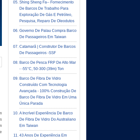
Shing Sheng Fa-- Fornecimento
De Barcos De Trabalho Para
Exploração De Gás E Petróleo,
Pesquisa, Reparo De Oleodutos
Governo De Palau Compra Barco
De Passageiros Em Taiwan
Catamarã | Construtor De Barcos
De Passageiros -SSF
Barco De Pesca FRP De Alto Mar
- -55°C, 50-300 (39m) Ton
Barco De Fibra De Vidro
Construído Com Tecnologia
Avançada - 100% Construção De
Barco De Fibra De Vidro Em Uma
Única Parada
em
A Incrível Experiência De Barco
os
De Fibra De Vidro Do Australiano
om
Em Taiwan
e
43 Anos De Experiência Em