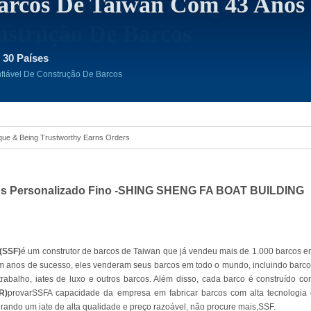
arcos De Taiwan Com 43 Anos
 30 Países
nfiável De Construção De Barcos
 Luxury Yacht
rcos Personalizado Fino -SHING SHENG FA BOAT BUILDING
(SSF)
é um construtor de barcos de Taiwan que já vendeu mais de 1.000 barcos 
um anos de sucesso, eles venderam seus barcos em todo o mundo, incluindo barc
rabalho, iates de luxo e outros barcos. Além disso, cada barco é construído c
R)
provarSSFA capacidade da empresa em fabricar barcos com alta tecnologia 
rando um iate de alta qualidade e preço razoável, não procure mais,SSF.