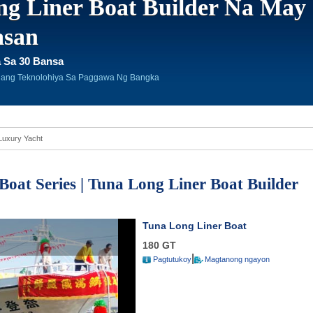
g Liner Boat Builder Na May
asan
a Sa 30 Bansa
hang Teknolohiya Sa Paggawa Ng Bangka
 Luxury Yacht
Boat Series | Tuna Long Liner Boat Builder
Tuna Long Liner Boat
180 GT
|
Pagtutukoy
Magtanong ngayon