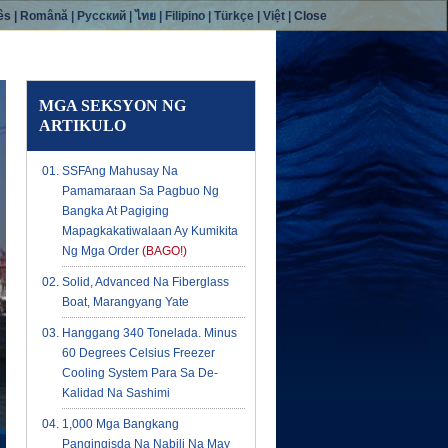
ês
|
Română
|
Русский
|
ไทย
|
Filipino
|
Türkçe
|
Việt
|
Close
MGA SEKSYON NG
ARTIKULO
SSFAng Mahusay Na
Pamamaraan Sa Pagbuo Ng
Bangka At Pagiging
Mapagkakatiwalaan Ay Kumikita
Ng Mga Order
(BAGO!)
Solid, Advanced Na Fiberglass
Boat, Marangyang Yate
Hanggang 340 Tonelada. Minus
60 Degrees Celsius Freezer
Cooling System Para Sa De-
Kalidad Na Sashimi
1,000 Mga Bangkang
Pangingisda Na Nabili Na May