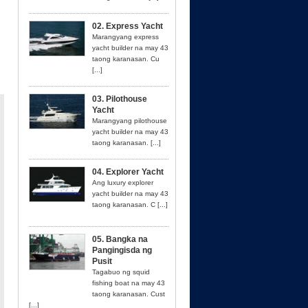
02. Express Yacht
Marangyang express
yacht builder na may 43
taong karanasan. Cu
[...]
03. Pilothouse
Yacht
Marangyang pilothouse
yacht builder na may 43
taong karanasan. [...]
04. Explorer Yacht
Ang luxury explorer
yacht builder na may 43
taong karanasan. C [...]
05. Bangka na
Pangingisda ng
Pusit
Tagabuo ng squid
fishing boat na may 43
taong karanasan. Cust
[...]