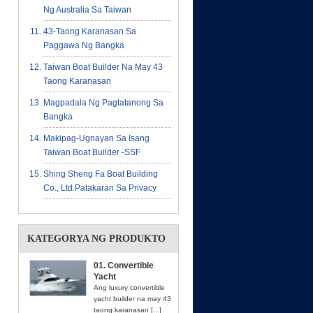
Ng Australia Sa Taiwan
43-Taong Karanasan Sa
Paggawa Ng Bangka
Taiwan Boat Builder Na May 43
Taong Karanasan
Magpadala Ng Pagtatanong Sa
Bangka
Makipag-Ugnayan Sa Isang
Taiwan Boat Builder -SSF
Shing Sheng Fa Boat Building
Co., Ltd.patakaran Sa Privacy
KATEGORYA NG PRODUKTO
01. Convertible
Yacht
Ang luxury convertible
yacht builder na may 43
taong karanasan [...]