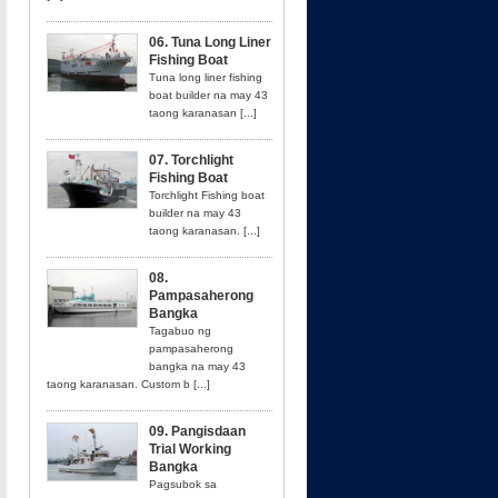
06. Tuna Long Liner
Fishing Boat
Tuna long liner fishing
boat builder na may 43
taong karanasan [...]
07. Torchlight
Fishing Boat
Torchlight Fishing boat
builder na may 43
taong karanasan. [...]
08.
Pampasaherong
Bangka
Tagabuo ng
pampasaherong
bangka na may 43
taong karanasan. Custom b [...]
09. Pangisdaan
Trial Working
Bangka
Pagsubok sa