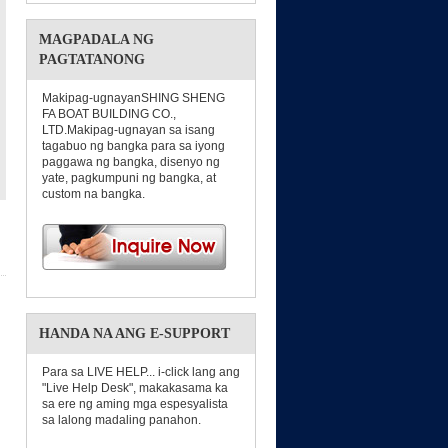
MAGPADALA NG
PAGTATANONG
Makipag-ugnayanSHING SHENG
FA BOAT BUILDING CO.,
LTD.Makipag-ugnayan sa isang
tagabuo ng bangka para sa iyong
paggawa ng bangka, disenyo ng
yate, pagkumpuni ng bangka, at
custom na bangka.
HANDA NA ANG E-SUPPORT
Para sa LIVE HELP... i-click lang ang
"Live Help Desk", makakasama ka
sa ere ng aming mga espesyalista
sa lalong madaling panahon.