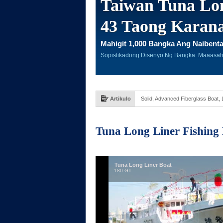
Taiwan Tuna Lon
43 Taong Karan
Mahigit 1,000 Bangka Ang Naibent
Sopistikadong Disenyo Ng Bangka. Maaasa
Artikulo
Solid, Advanced Fiberglass Boat,
Tuna Long Liner Fishing 
Tuna Long Liner Boat
180 GT