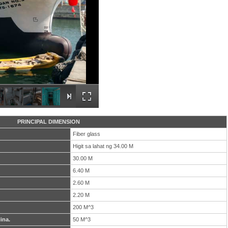
PRINCIPAL DIMENSION
Fiber glass
Higit sa lahat ng 34.00 M
30.00 M
6.40 M
2.60 M
2.20 M
200 M^3
ina.
50 M^3