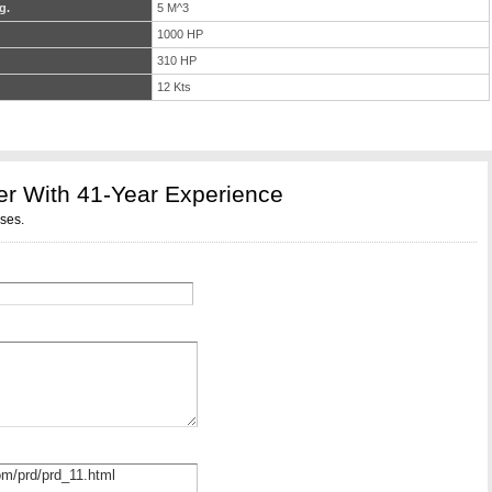
g.
5 M^3
1000 HP
310 HP
12 Kts