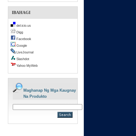
IBAHAGI
del.icio.us
Digg
Facebook
Google
LiveJournal
Slashdot
Yahoo MyWeb
Maghanap Ng Mga Kaugnay
Na Produkto