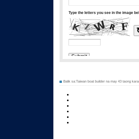
Balik sa:
Taiwan boat builder na may 43 taong kar