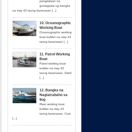
pangisdaan na
gumagawa ng bangka
na may 43 taong karanasan [...]
10. Oceanographic
Working Boat
Oceanographic working
boat builder na may 43
taong karanasan [...]
11. Patrol Working
Boat
Patrol working boat
builder na may 43
taong karanasan. Dahil
[...]
12. Bangka na
Nagtatrabaho sa
Ilog
River working boat
builder na may 43
taong karanasan. Cust
[...]