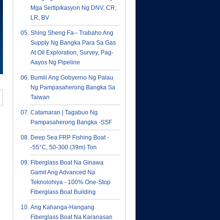
Mga Sertipikasyon Ng DNV, CR,
LR, BV
Shing Sheng Fa-- Trabaho Ang
Supply Ng Bangka Para Sa Gas
At Oil Exploration, Survey, Pag-
Aayos Ng Pipeline
Bumili Ang Gobyerno Ng Palau
Ng Pampasaherong Bangka Sa
Taiwan
Catamaran | Tagabuo Ng
Pampasaherong Bangka -SSF
Deep Sea FRP Fishing Boat -
-55°C, 50-300 (39m) Ton
Fiberglass Boat Na Ginawa
Gamit Ang Advanced Na
Teknolohiya - 100% One-Stop
Fiberglass Boat Building
Ang Kahanga-Hangang
Fiberglass Boat Na Karanasan