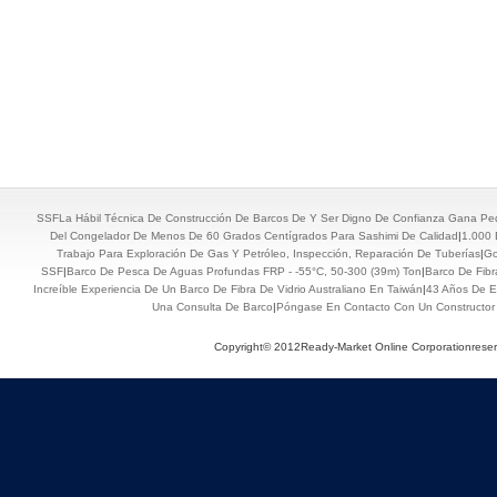
SSFLa Hábil Técnica De Construcción De Barcos De Y Ser Digno De Confianza Gana Pe
Del Congelador De Menos De 60 Grados Centígrados Para Sashimi De Calidad
|
1.000 
Trabajo Para Exploración De Gas Y Petróleo, Inspección, Reparación De Tuberías
|
Go
SSF
|
Barco De Pesca De Aguas Profundas FRP - -55°C, 50-300 (39m) Ton
|
Barco De Fibr
Increíble Experiencia De Un Barco De Fibra De Vidrio Australiano En Taiwán
|
43 Años De E
Una Consulta De Barco
|
Póngase En Contacto Con Un Constructor
Copyright© 2012Ready-Market Online Corporationrese