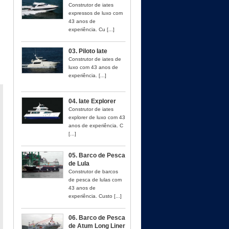
Construtor de iates
expressos de luxo com
43 anos de
experiência. Cu [...]
03. Piloto Iate
Construtor de iates de
luxo com 43 anos de
experiência. [...]
04. Iate Explorer
Construtor de iates
explorer de luxo com 43
anos de experiência. C
[...]
05. Barco de Pesca
de Lula
Construtor de barcos
de pesca de lulas com
43 anos de
experiência. Custo [...]
06. Barco de Pesca
de Atum Long Liner