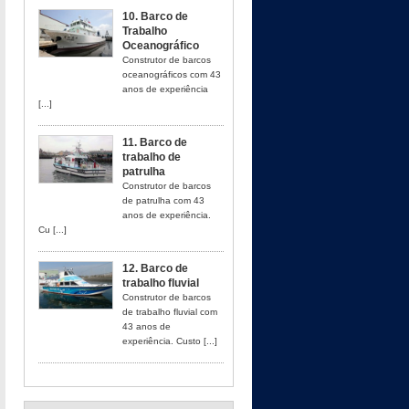
10. Barco de
Trabalho
Oceanográfico
Construtor de barcos
oceanográficos com 43
anos de experiência
[...]
11. Barco de
trabalho de
patrulha
Construtor de barcos
de patrulha com 43
anos de experiência.
Cu [...]
12. Barco de
trabalho fluvial
Construtor de barcos
de trabalho fluvial com
43 anos de
experiência. Custo [...]