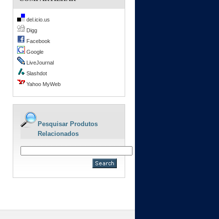
del.icio.us
Digg
Facebook
Google
LiveJournal
Slashdot
Yahoo MyWeb
Pesquisar Produtos
Relacionados