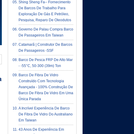
Shing Sheng Fa-- Fornecimento
De Barcos De Trabalho Para
Exploração De Gás E Petróleo,
Pesquisa, Reparo De Oleodutos
Governo De Palau Compra Barco
De Passageiros Em Taiwan
Catamarã | Construtor De Barcos
De Passageiros -SSF
Barco De Pesca FRP De Alto Mar
- -55°C, 50-300 (39m) Ton
Barco De Fibra De Vidro
a
Construído Com Tecnologia
Avançada - 100% Construção De
Barco De Fibra De Vidro Em Uma
Única Parada
A Incrível Experiência De Barco
De Fibra De Vidro Do Australiano
Em Taiwan
43 Anos De Experiência Em