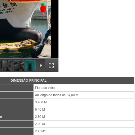
DIMENSÃO PRINCIPAL
Fibra de vidro
Ao longo de todos os 34,00 M
30,00 M
6,40 M
ão
2,60 M
2,20 M
200 M^3