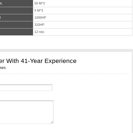
l.
50 M^3
5 M^3
l
1000HP
310HP
12 nós