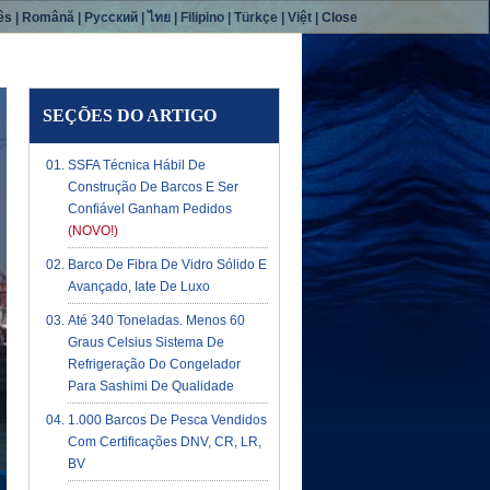
ês
|
Română
|
Русский
|
ไทย
|
Filipino
|
Türkçe
|
Việt
|
Close
SEÇÕES DO ARTIGO
SSFA Técnica Hábil De
Construção De Barcos E Ser
Confiável Ganham Pedidos
(NOVO!)
Barco De Fibra De Vidro Sólido E
Avançado, Iate De Luxo
Até 340 Toneladas. Menos 60
Graus Celsius Sistema De
Refrigeração Do Congelador
Para Sashimi De Qualidade
1.000 Barcos De Pesca Vendidos
Com Certificações DNV, CR, LR,
BV