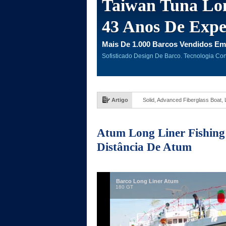
Taiwan Tuna Lo
43 Anos De Expe
Mais De 1.000 Barcos Vendidos Em
Sofisticado Design De Barco. Tecnologia Co
Artigo
Solid, Advanced Fiberglass Boat,
Atum Long Liner Fishing 
Distância De Atum
Barco Long Liner Atum
180 GT