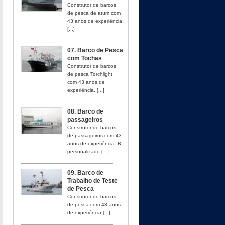
Construtor de barcos
de pesca de atum com
43 anos de experiência
[...]
07. Barco de Pesca
com Tochas
Construtor de barcos
de pesca Torchlight
com 43 anos de
experiência. [...]
08. Barco de
passageiros
Construtor de barcos
de passageiros com 43
anos de experiência. B
personalizado [...]
09. Barco de
Trabalho de Teste
de Pesca
Construtor de barcos
de pesca com 43 anos
de experiência [...]