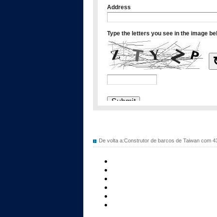
De volta a:
Construtor de barcos de Taiwan com 4