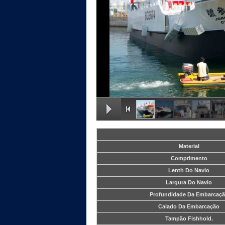
Material
Comprimento
Lenth Do Navio
Largura Do Navio
Profundidade Da Embarcaç
Calado Da Embarcação
Tampão Fishhold.