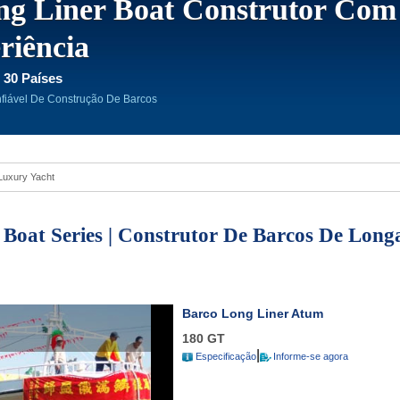
ng Liner Boat Construtor Com
riência
 30 Países
nfiável De Construção De Barcos
 Luxury Yacht
Boat Series | Construtor De Barcos De Long
Barco Long Liner Atum
180 GT
|
Especificação
Informe-se agora