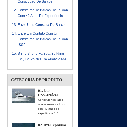
Construção De Barcos
Construtor De Barcos De Taiwan
Com 43 Anos De Experiência
Envie Uma Consulta De Barco
Entre Em Contato Com Um
Construtor De Barcos De Taiwan
-SSF
Shing Sheng Fa Boat Building
Co., Ltd.política De Privacidade
CATEGORIA DE PRODUTO
01. Iate
Conversível
Construtor de iates
conversíveis de luxo
com 43 anos de
experiência [...]
02. Iate Expresso