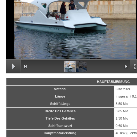
HAUPTABMESSUNG
Material
Glasfaser
Länge
Insgesamt 9,
Schiffslänge
8,50 Mio
Breite Des Gefäßes
3,85 Mio
Tiefe Des Gefäßes
1,30 Mio
Schiffsentwurf
0,60 Mio
Hauptmotorleistung
40 KW (Elektr