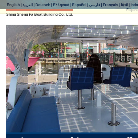
English
|
العربية
|
Deutsch
|
Ελληνικά
|
Español
|
فارسی
|
Français
|
हिन्दी
|
Ind
Filipin
Shing Sheng Fa Boat Building Co., Ltd.