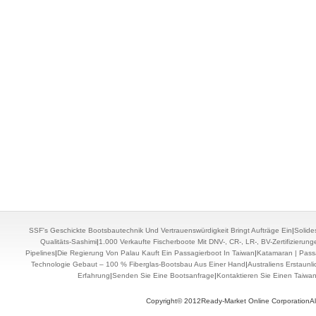
SSF's Geschickte Bootsbautechnik Und Vertrauenswürdigkeit Bringt Aufträge Ein
|
Solide
Qualitäts-Sashimi
|
1.000 Verkaufte Fischerboote Mit DNV-, CR-, LR-, BV-Zertifizierun
Pipelines
|
Die Regierung Von Palau Kauft Ein Passagierboot In Taiwan
|
Katamaran | Pass
Technologie Gebaut – 100 % Fiberglas-Bootsbau Aus Einer Hand
|
Australiens Erstaunl
Erfahrung
|
Senden Sie Eine Bootsanfrage
|
Kontaktieren Sie Einen Taiwa
Copyright© 2012Ready-Market Online CorporationAll