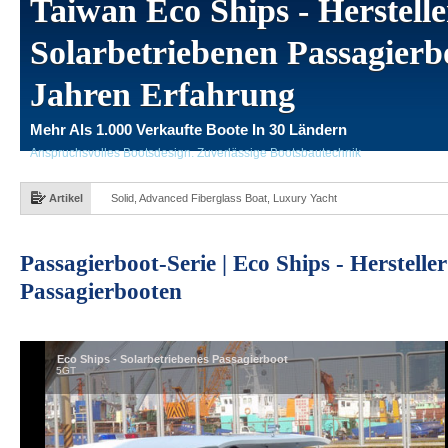
Taiwan Eco Ships - Herstell
Solarbetriebenen Passagierb
Jahren Erfahrung
Mehr Als 1.000 Verkaufte Boote In 30 Ländern
Anspruchsvolles Bootsdesign. Zuverlässige Bootsbautechnik
Artikel
Solid, Advanced Fiberglass Boat, Luxury Yacht
Passagierboot-Serie | Eco Ships - Herstell
Passagierbooten
Eco Ships - Solarbetriebenes Passagierboot
5GT