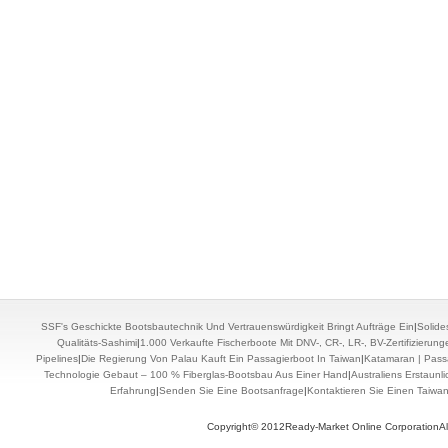
SSF's Geschickte Bootsbautechnik Und Vertrauenswürdigkeit Bringt Aufträge Ein
|
Solide
Qualitäts-Sashimi
|
1.000 Verkaufte Fischerboote Mit DNV-, CR-, LR-, BV-Zertifizierun
Pipelines
|
Die Regierung Von Palau Kauft Ein Passagierboot In Taiwan
|
Katamaran | Pass
Technologie Gebaut – 100 % Fiberglas-Bootsbau Aus Einer Hand
|
Australiens Erstaunl
Erfahrung
|
Senden Sie Eine Bootsanfrage
|
Kontaktieren Sie Einen Taiwa
Copyright© 2012Ready-Market Online CorporationAll