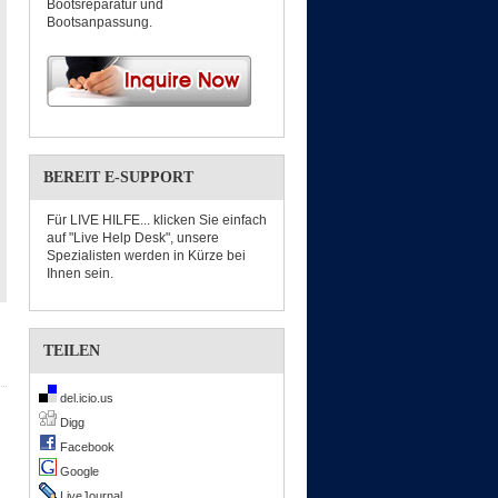
Bootsreparatur und
Bootsanpassung.
BEREIT E-SUPPORT
Für LIVE HILFE... klicken Sie einfach
auf "Live Help Desk", unsere
Spezialisten werden in Kürze bei
Ihnen sein.
TEILEN
del.icio.us
Digg
Facebook
Google
LiveJournal