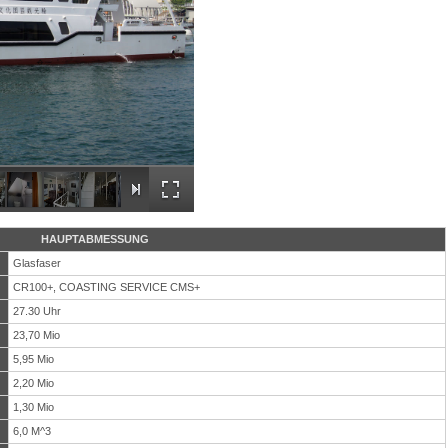
HAUPTABMESSUNG
Glasfaser
CR100+, COASTING SERVICE CMS+
27.30 Uhr
23,70 Mio
5,95 Mio
2,20 Mio
1,30 Mio
6,0 M^3