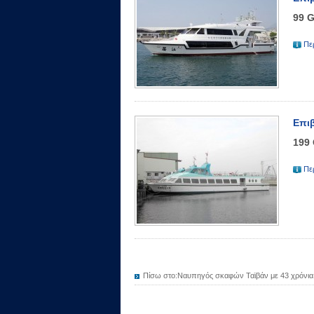
99 
Πε
Επι
199
Πε
Πίσω στο:
Ναυπηγός σκαφών Ταϊβάν με 43 χρόνια 