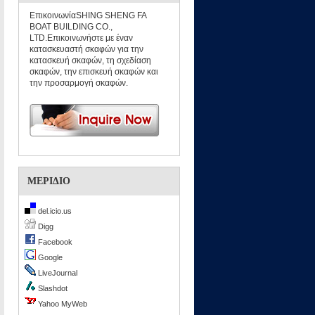
ΕπικοινωνίαSHING SHENG FA
BOAT BUILDING CO.,
LTD.Επικοινωνήστε με έναν
κατασκευαστή σκαφών για την
κατασκευή σκαφών, τη σχεδίαση
σκαφών, την επισκευή σκαφών και
την προσαρμογή σκαφών.
ΜΕΡΊΔΙΟ
del.icio.us
Digg
Facebook
Google
LiveJournal
Slashdot
Yahoo MyWeb