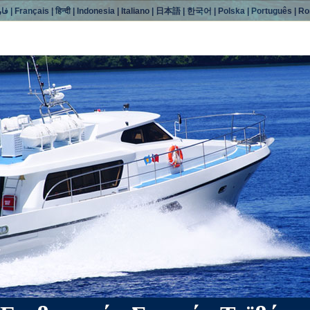
فا
|
Français
|
हिन्दी
|
Indonesia
|
Italiano
|
日本語
|
한국어
|
Polska
|
Português
|
Ro