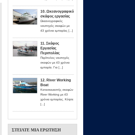
10. Ωκεανογραφικό
σκάφος εργασίας
Ωκεανογραφικός
ναυπηγός σκαφών με
43 χρόνια εμπειρίας [...]
11. Σκάφος
Εργασίας
Περιπολίας
Περίπολος ναυπηγός
σκαφών με 43 χρόνια
εμπειρία. Για [...]
12. River Working
Boat
Κατασκευαστής σκαφών
River Working με 43
χρόνια εμπειρίας. Κόψτε
[...]
ΣΤΕΊΛΤΕ ΜΙΑ ΕΡΏΤΗΣΗ