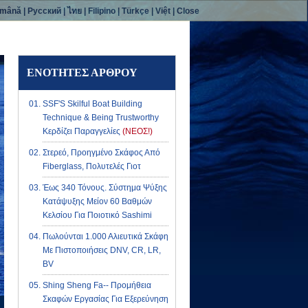
mână
|
Русский
|
ไทย
|
Filipino
|
Türkçe
|
Việt
|
Close
ΕΝΌΤΗΤΕΣ ΆΡΘΡΟΥ
SSF'S Skilful Boat Building
Technique & Being Trustworthy
Κερδίζει Παραγγελίες
(ΝΕΟΣ!)
Στερεό, Προηγμένο Σκάφος Από
Fiberglass, Πολυτελές Γιοτ
Έως 340 Τόνους. Σύστημα Ψύξης
Κατάψυξης Μείον 60 Βαθμών
Κελσίου Για Ποιοτικό Sashimi
Πωλούνται 1.000 Αλιευτικά Σκάφη
Με Πιστοποιήσεις DNV, CR, LR,
BV
Shing Sheng Fa-- Προμήθεια
Σκαφών Εργασίας Για Εξερεύνηση