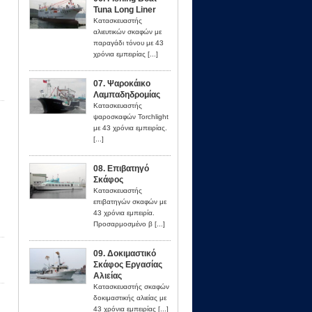
Tuna Long Liner
Κατασκευαστής
αλιευτικών σκαφών με
παραγάδι τόνου με 43
χρόνια εμπειρίας [...]
07. Ψαροκάικο
Λαμπαδηδρομίας
Κατασκευαστής
ψαροσκαφών Torchlight
με 43 χρόνια εμπειρίας.
[...]
08. Επιβατηγό
Σκάφος
Κατασκευαστής
επιβατηγών σκαφών με
43 χρόνια εμπειρία.
Προσαρμοσμένο β [...]
09. Δοκιμαστικό
Σκάφος Εργασίας
Αλιείας
Κατασκευαστής σκαφών
δοκιμαστικής αλιείας με
43 χρόνια εμπειρίας [...]