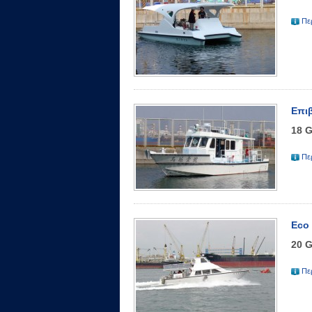
Πε
Επι
18 
Πε
Eco 
20 
Πε