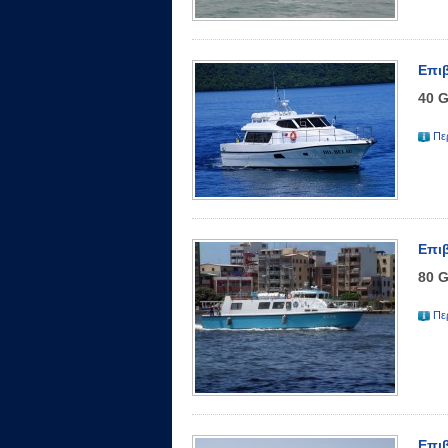
Επι
40 
Πε
Επι
80 
Πε
Επι