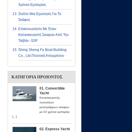
Χρόνια Εμπειρίας
Στείλτε Μια Ερώτηση Για Το
Σκάφος
Επικοινωνήστε Με Έναν
Κατασκευαστή Σκαφών Από Την
Ταϊβάν -SSF
Shing Sheng Fa Boat Building
Co., Ltd.πολιτική Απορρήτου
ΚΑΤΗΓΟΡΊΑ ΠΡΟΙΌΝΤΟΣ
01. Convertible
Yacht
Κατασκευαστής
πολυτελών
μετατρέψιμων σκαφών
με 43 χρόνια εμπειρίας
[...]
02. Express Yacht