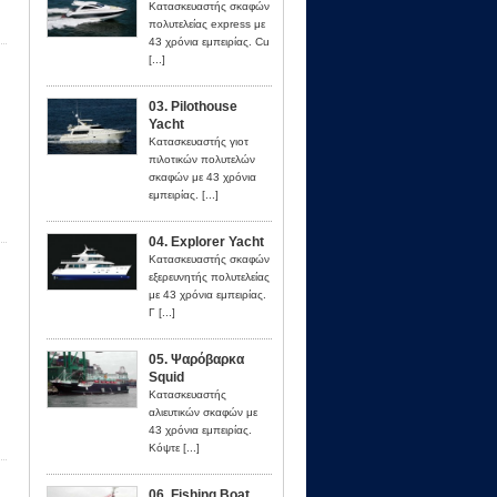
Κατασκευαστής σκαφών
πολυτελείας express με
43 χρόνια εμπειρίας. Cu
[...]
03. Pilothouse
Yacht
Κατασκευαστής γιοτ
πιλοτικών πολυτελών
σκαφών με 43 χρόνια
εμπειρίας. [...]
04. Explorer Yacht
Κατασκευαστής σκαφών
εξερευνητής πολυτελείας
με 43 χρόνια εμπειρίας.
Γ [...]
05. Ψαρόβαρκα
Squid
Κατασκευαστής
αλιευτικών σκαφών με
43 χρόνια εμπειρίας.
Κόψτε [...]
06. Fishing Boat