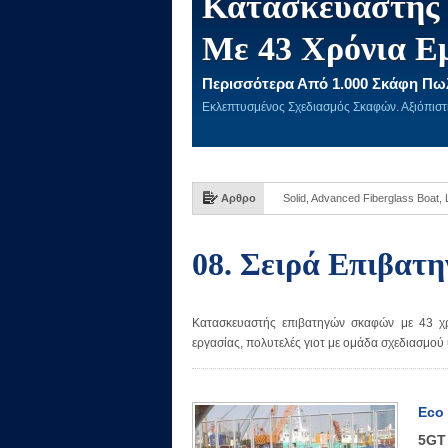
Κατασκευαστής 
Με 43 Χρόνια Ε
Περισσότερα Από 1.000 Σκάφη Πω
Εκλεπτυσμένος Σχεδιασμός Σκαφών. Αξιόπισ
Αρθρο
Solid, Advanced Fiberglass Boat,
08. Σειρά Επιβατ
Κατασκευαστής επιβατηγών σκαφών με 43 χρ
εργασίας, πολυτελές γιοτ με ομάδα σχεδιασμού
Eco 
5GT