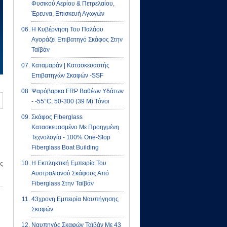
Φυσικού Αερίου & Πετρελαίου,
Έρευνα, Επισκευή Αγωγών
Η Κυβέρνηση Του Παλάου
Αγοράζει Επιβατηγό Σκάφος Στην
Ταϊβάν
Καταμαράν | Κατασκευαστής
Επιβατηγών Σκαφών -SSF
Ψαρόβαρκα FRP Βαθέων Υδάτων
- -55°C, 50-300 (39 M) Τόνοι
Σκάφος Fiberglass
Κατασκευασμένο Με Προηγμένη
Τεχνολογία - 100% One-Stop
Fiberglass Boat Building
Η Εκπληκτική Εμπειρία Του
ς
Αυστραλιανού Σκάφους Από
Fiberglass Στην Ταϊβάν
43χρονη Εμπειρία Ναυπήγησης
Σκαφών
Ναυπηγός Σκαφών Ταϊβάν Με 43