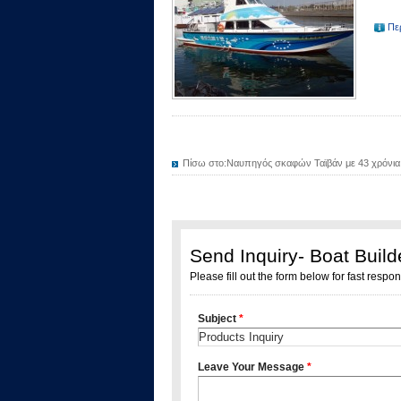
Πε
Πίσω στο:
Ναυπηγός σκαφών Ταϊβάν με 43 χρόνια 