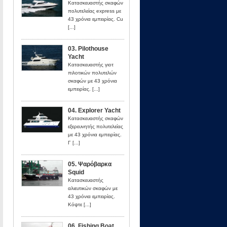
Κατασκευαστής σκαφών
πολυτελείας express με
43 χρόνια εμπειρίας. Cu
[...]
03. Pilothouse
Yacht
Κατασκευαστής γιοτ
πιλοτικών πολυτελών
σκαφών με 43 χρόνια
εμπειρίας. [...]
04. Explorer Yacht
Κατασκευαστής σκαφών
εξερευνητής πολυτελείας
με 43 χρόνια εμπειρίας.
Γ [...]
05. Ψαρόβαρκα
Squid
Κατασκευαστής
αλιευτικών σκαφών με
43 χρόνια εμπειρίας.
Κόψτε [...]
06. Fishing Boat