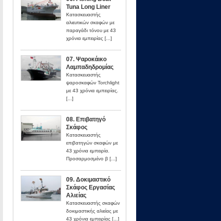
Tuna Long Liner
Κατασκευαστής
αλιευτικών σκαφών με
παραγάδι τόνου με 43
χρόνια εμπειρίας [...]
07. Ψαροκάικο
Λαμπαδηδρομίας
Κατασκευαστής
ψαροσκαφών Torchlight
με 43 χρόνια εμπειρίας.
[...]
08. Επιβατηγό
Σκάφος
Κατασκευαστής
επιβατηγών σκαφών με
43 χρόνια εμπειρία.
Προσαρμοσμένο β [...]
09. Δοκιμαστικό
Σκάφος Εργασίας
Αλιείας
Κατασκευαστής σκαφών
δοκιμαστικής αλιείας με
43 χρόνια εμπειρίας [...]