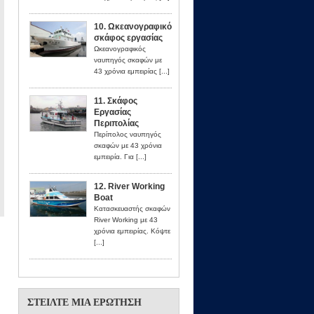
10. Ωκεανογραφικό
σκάφος εργασίας
Ωκεανογραφικός
ναυπηγός σκαφών με
43 χρόνια εμπειρίας [...]
11. Σκάφος
Εργασίας
Περιπολίας
Περίπολος ναυπηγός
σκαφών με 43 χρόνια
εμπειρία. Για [...]
12. River Working
Boat
Κατασκευαστής σκαφών
River Working με 43
χρόνια εμπειρίας. Κόψτε
[...]
ΣΤΕΊΛΤΕ ΜΙΑ ΕΡΏΤΗΣΗ