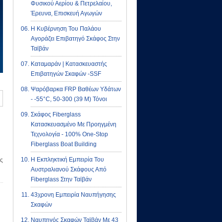
Φυσικού Αερίου & Πετρελαίου,
Έρευνα, Επισκευή Αγωγών
Η Κυβέρνηση Του Παλάου
Αγοράζει Επιβατηγό Σκάφος Στην
Ταϊβάν
Καταμαράν | Κατασκευαστής
Επιβατηγών Σκαφών -SSF
Ψαρόβαρκα FRP Βαθέων Υδάτων
- -55°C, 50-300 (39 M) Τόνοι
Σκάφος Fiberglass
Κατασκευασμένο Με Προηγμένη
Τεχνολογία - 100% One-Stop
Fiberglass Boat Building
Η Εκπληκτική Εμπειρία Του
ς
Αυστραλιανού Σκάφους Από
Fiberglass Στην Ταϊβάν
43χρονη Εμπειρία Ναυπήγησης
Σκαφών
Ναυπηγός Σκαφών Ταϊβάν Με 43