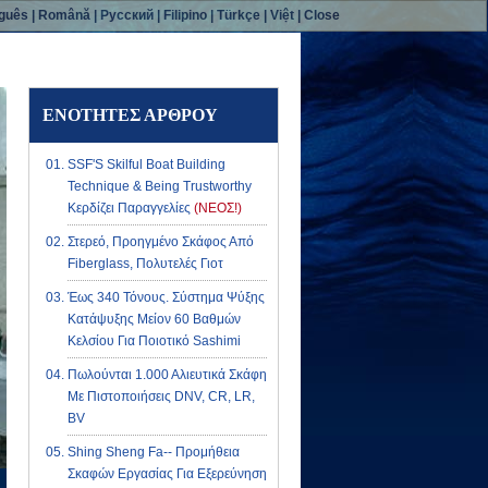
uguês
|
Română
|
Русский
|
Filipino
|
Türkçe
|
Việt
|
Close
ΕΝΌΤΗΤΕΣ ΆΡΘΡΟΥ
SSF'S Skilful Boat Building
Technique & Being Trustworthy
Κερδίζει Παραγγελίες
(ΝΕΟΣ!)
Στερεό, Προηγμένο Σκάφος Από
Fiberglass, Πολυτελές Γιοτ
Έως 340 Τόνους. Σύστημα Ψύξης
Κατάψυξης Μείον 60 Βαθμών
Κελσίου Για Ποιοτικό Sashimi
Πωλούνται 1.000 Αλιευτικά Σκάφη
Με Πιστοποιήσεις DNV, CR, LR,
BV
Shing Sheng Fa-- Προμήθεια
Σκαφών Εργασίας Για Εξερεύνηση