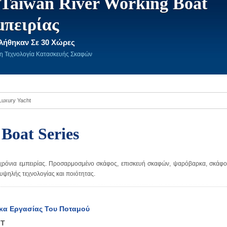
Taiwan River Working Boat
μπειρίας
λήθηκαν Σε 30 Χώρες
τη Τεχνολογία Κατασκευής Σκαφών
 Luxury Yacht
Boat Series
χρόνια εμπειρίας. Προσαρμοσμένο σκάφος, επισκευή σκαφών, ψαρόβαρκα, σκάφο
 υψηλής τεχνολογίας και ποιότητας.
κα Εργασίας Του Ποταμού
GT