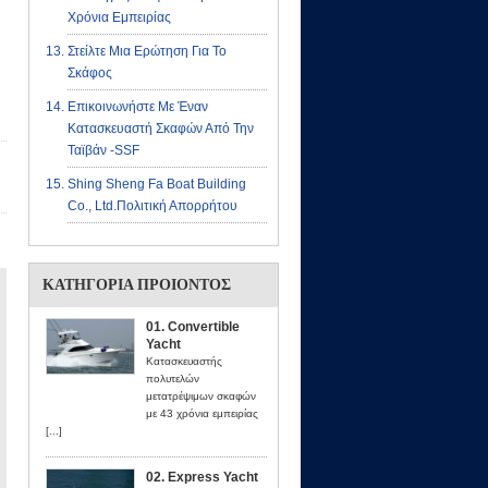
Χρόνια Εμπειρίας
Στείλτε Μια Ερώτηση Για Το
Σκάφος
Επικοινωνήστε Με Έναν
Κατασκευαστή Σκαφών Από Την
Ταϊβάν -SSF
Shing Sheng Fa Boat Building
Co., Ltd.πολιτική Απορρήτου
ΚΑΤΗΓΟΡΊΑ ΠΡΟΙΌΝΤΟΣ
01. Convertible
Yacht
Κατασκευαστής
πολυτελών
μετατρέψιμων σκαφών
με 43 χρόνια εμπειρίας
[...]
02. Express Yacht