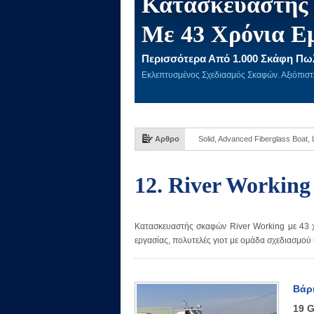
Κατασκευαστής 
Με 43 Χρόνια Ε
Περισσότερα Από 1.000 Σκάφη Πω
Εκλεπτυσμένος Σχεδιασμός Σκαφών. Αξιόπισ
Αρθρο
Solid, Advanced Fiberglass Boat,
12. River Working 
Κατασκευαστής σκαφών River Working με 43 
εργασίας, πολυτελές γιοτ με ομάδα σχεδιασμού
Βάρ
19 