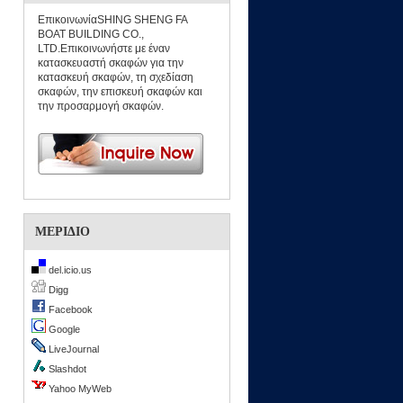
ΕπικοινωνίαSHING SHENG FA
BOAT BUILDING CO.,
LTD.Επικοινωνήστε με έναν
κατασκευαστή σκαφών για την
κατασκευή σκαφών, τη σχεδίαση
σκαφών, την επισκευή σκαφών και
την προσαρμογή σκαφών.
ΜΕΡΊΔΙΟ
del.icio.us
Digg
Facebook
Google
LiveJournal
Slashdot
Yahoo MyWeb