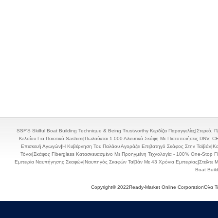
SSF'S Skilful Boat Building Technique & Being Trustworthy Κερδίζει Παραγγελίες
|
Στερεό, 
Κελσίου Για Ποιοτικό Sashimi
|
Πωλούνται 1.000 Αλιευτικά Σκάφη Με Πιστοποιήσεις DNV, C
Επισκευή Αγωγών
|
Η Κυβέρνηση Του Παλάου Αγοράζει Επιβατηγό Σκάφος Στην Ταϊβάν
|
Κα
Τόνοι
|
Σκάφος Fiberglass Κατασκευασμένο Με Προηγμένη Τεχνολογία - 100% One-Stop Fib
Εμπειρία Ναυπήγησης Σκαφών
|
Ναυπηγός Σκαφών Ταϊβάν Με 43 Χρόνια Εμπειρίας
|
Στείλτε
Boat Buil
Copyright© 2022Ready-Market Online CorporationΌλα Τα