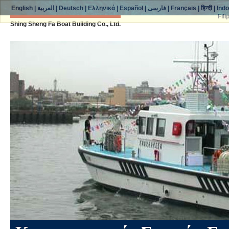
English
|
العربية
|
Deutsch
|
Ελληνικά
|
Español
|
فارسی
|
Français
|
हिन्दी
|
Ind
Fili
Shing Sheng Fa Boat Building Co., Ltd.