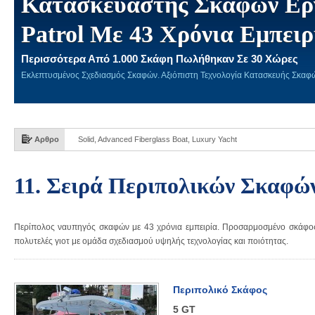
Κατασκευαστής Σκαφών Ερ
Patrol Με 43 Χρόνια Εμπειρ
Περισσότερα Από 1.000 Σκάφη Πωλήθηκαν Σε 30 Χώρες
Εκλεπτυσμένος Σχεδιασμός Σκαφών. Αξιόπιστη Τεχνολογία Κατασκευής Σκαφ
Αρθρο
Solid, Advanced Fiberglass Boat, Luxury Yacht
11. Σειρά Περιπολικών Σκαφώ
Περίπολος ναυπηγός σκαφών με 43 χρόνια εμπειρία. Προσαρμοσμένο σκάφος
πολυτελές γιοτ με ομάδα σχεδιασμού υψηλής τεχνολογίας και ποιότητας.
Περιπολικό Σκάφος
5 GT