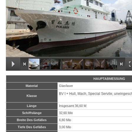
HAUPTABMESSUNG
Material
Glasfaser
BV I + Hull, Mach, Special Servile, uneingesc
Klasse
Länge
Insgesamt 36,60 M
Schiffslänge
32,60 Mio
Breite Des Gefäßes
6,80 Mio
Tiefe Des Gefäßes
3,00 Mio