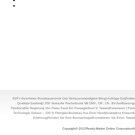
SSF's Geschickte Bootsbautechnik Und Vertrauenswürdigkeit Bringt Aufträge Ein
|
Solide
Qualitäts-Sashimi
|
1.000 Verkaufte Fischerboote Mit DNV-, CR-, LR-, BV-Zertifizierun
Pipelines
|
Die Regierung Von Palau Kauft Ein Passagierboot In Taiwan
|
Katamaran | Pass
Technologie Gebaut – 100 % Fiberglas-Bootsbau Aus Einer Hand
|
Australiens Erstaunl
Erfahrung
|
Senden Sie Eine Bootsanfrage
|
Kontaktieren Sie Einen Taiwa
Copyright© 2012Ready-Market Online CorporationAll