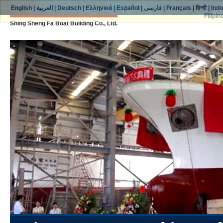
English
|
العربية
|
Deutsch
|
Ελληνικά
|
Español
|
فارسی
|
Français
|
हिन्दी
|
Ind
Filipin
Shing Sheng Fa Boat Building Co., Ltd.