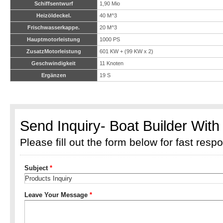
Schiffsentwurf
1,90 Mio
Heizöldeckel.
40 M^3
Frischwasserkappe.
20 M^3
Hauptmotorleistung
1000 PS
ZusatzMotorleistung
601 KW + (99 KW x 2)
Geschwindigkeit
11 Knoten
Ergänzen
19 S