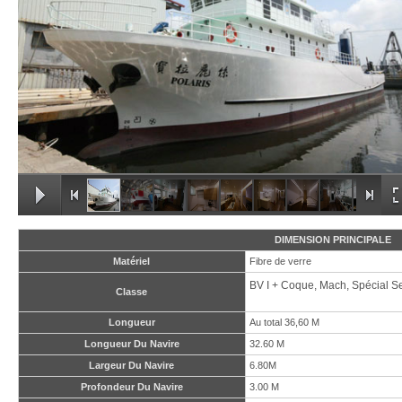
DIMENSION PRINCIPALE
Matériel
Fibre de verre
BV I + Coque, Mach, Spécial Se
Classe
Longueur
Au total 36,60 M
Longueur Du Navire
32.60 M
Largeur Du Navire
6.80M
Profondeur Du Navire
3.00 M