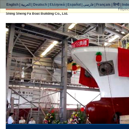
English
|
العربية
|
Deutsch
|
Ελληνικά
|
Español
|
فارسی
|
Français
|
हिन्दी
|
Ind
Filipin
Shing Sheng Fa Boat Building Co., Ltd.