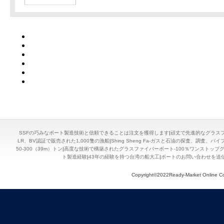
SSFの巧みなボート製造技術と信頼できることは注文を獲得します
|
頑丈で先進的なグラス
LR、BV認証で販売された1,000隻の漁船
|
Shing Sheng Fa-ガスと石油の探査、調査
50-300（39m）トン
|
高度な技術で構築されたグラスファイバーボート-100％ワンストップ
ト製造経験
|
43年の経験を持つ台湾の船大工
|
ボートのお問い合わせを送
Copyright©2022Ready-Market Onli