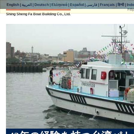
English
|
العربية
|
Deutsch
|
Ελληνικά
|
Español
|
فارسی
|
Français
|
हिन्दी
|
Ind
Fili
Shing Sheng Fa Boat Building Co., Ltd.