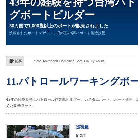
43年の経験を持つ台湾パ
グボートビルダー
30カ国で1,000隻以上のボートが販売されました
洗練されたボートデザイン。信頼性の高いボート製造技術
記事
Solid, Advanced Fiberglass Boat, Luxury Yacht
11.パトロールワーキングボ
43年の経験を持つパトロール作業船ビルダー。カスタムボート、ボート修理、
えた豪華ヨット。
巡視艇
5 GT