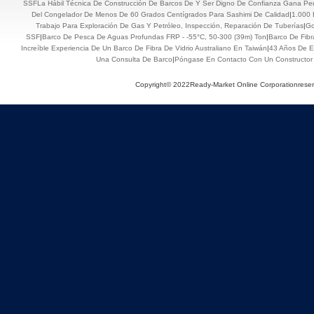
SSFLa Hábil Técnica De Construcción De Barcos De Y Ser Digno De Confianza Gana Pe
Del Congelador De Menos De 60 Grados Centígrados Para Sashimi De Calidad
|
1.000 
Trabajo Para Exploración De Gas Y Petróleo, Inspección, Reparación De Tuberías
|
Go
SSF
|
Barco De Pesca De Aguas Profundas FRP - -55°C, 50-300 (39m) Ton
|
Barco De Fibr
Increíble Experiencia De Un Barco De Fibra De Vidrio Australiano En Taiwán
|
43 Años De E
Una Consulta De Barco
|
Póngase En Contacto Con Un Constructor
Copyright© 2022Ready-Market Online Corporationrese