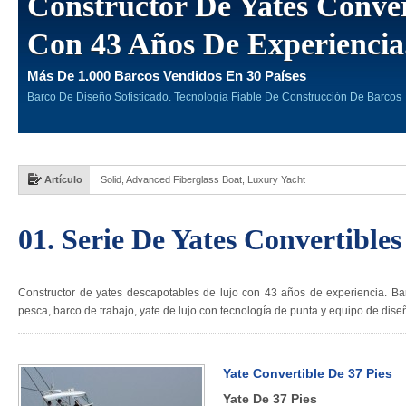
Constructor De Yates Conve
Con 43 Años De Experiencia
Más De 1.000 Barcos Vendidos En 30 Países
Barco De Diseño Sofisticado. Tecnología Fiable De Construcción De Barcos
Artículo
Solid, Advanced Fiberglass Boat, Luxury Yacht
01. Serie De Yates Convertibles
Constructor de yates descapotables de lujo con 43 años de experiencia. Ba
pesca, barco de trabajo, yate de lujo con tecnología de punta y equipo de dise
Yate Convertible De 37 Pies
Yate De 37 Pies