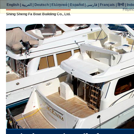
English
|
العربية
|
Deutsch
|
Ελληνικά
|
Español
|
فارسی
|
Français
|
हिन्दी
|
Ind
Filipin
Shing Sheng Fa Boat Building Co., Ltd.