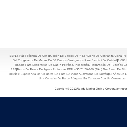
SSFLa Hábil Técnica De Construcción De Barcos De Y Ser Digno De Confianza Gana Pe
Del Congelador De Menos De 60 Grados Centígrados Para Sashimi De Calidad
|
1.000 
Trabajo Para Exploración De Gas Y Petróleo, Inspección, Reparación De Tuberías
|
Go
SSF
|
Barco De Pesca De Aguas Profundas FRP - -55°C, 50-300 (39m) Ton
|
Barco De Fibr
Increíble Experiencia De Un Barco De Fibra De Vidrio Australiano En Taiwán
|
43 Años De E
Una Consulta De Barco
|
Póngase En Contacto Con Un Constructor
Copyright© 2012Ready-Market Online Corporationrese