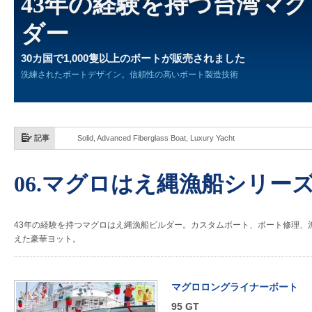
43年の経験を持つ台湾マ
ダー
30カ国で1,000隻以上のボートが販売されました
洗練されたボートデザイン。信頼性の高いボート製造技術
記事
Solid, Advanced Fiberglass Boat, Luxury Yacht
06.マグロはえ縄漁船シリー
43年の経験を持つマグロはえ縄漁船ビルダー。カスタムボート、ボート修理、
えた豪華ヨット。
マグロロングライナーボート
95 GT