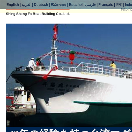
English
|
العربية
|
Deutsch
|
Ελληνικά
|
Español
|
فارسی
|
Français
|
हिन्दी
|
Ind
Filipin
Shing Sheng Fa Boat Building Co., Ltd.