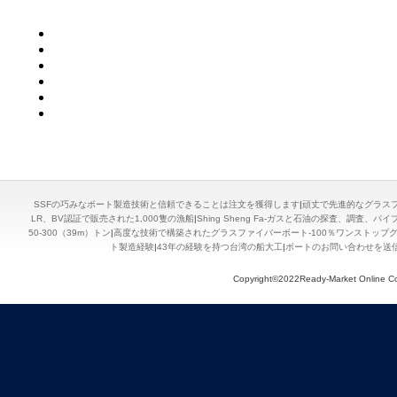
SSFの巧みなボート製造技術と信頼できることは注文を獲得します
|
頑丈で先進的なグラス
LR、BV認証で販売された1,000隻の漁船
|
Shing Sheng Fa-ガスと石油の探査、調査
50-300（39m）トン
|
高度な技術で構築されたグラスファイバーボート-100％ワンストップ
ト製造経験
|
43年の経験を持つ台湾の船大工
|
ボートのお問い合わせを送
Copyright©2022Ready-Market Onli