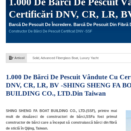
1.000 De Bărci De Pescuit 
Certificări DNV, CR, LR, B
Barcă De Pescuit De Încredere. Barcă De Pescuit Din Fibră 
Constructor De Bărci De Pescuit Certificat DNV -SSF
Articol
Solid, Advanced Fiberglass Boat, Luxury Yacht
1.000 De Bărci De Pescuit Vândute Cu Cert
DNV, CR, LR, BV -
SHING SHENG FA B
BUILDING CO., LTD.din Taiwan
SHING SHENG FA BOAT BUILDING CO., LTD.(SSF), printre mai
mult de douăzeci de constructori de bărci,SSFa fost primul
constructor de bărci care a început să construiască bărci din fibră
de sticlă în Qijing, Taiwan.