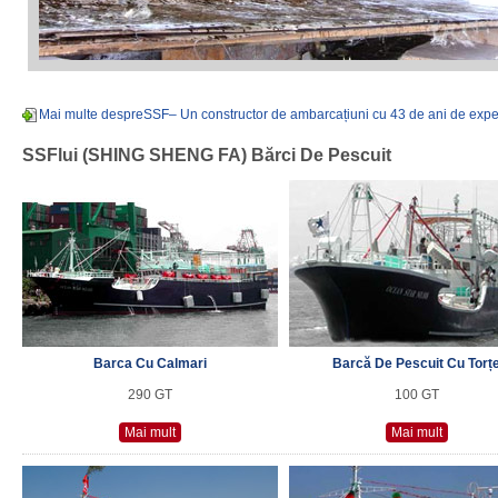
Mai multe despreSSF– Un constructor de ambarcațiuni cu 43 de ani de expe
SSFlui (SHING SHENG FA) Bărci De Pescuit
Barca Cu Calmari
Barcă De Pescuit Cu Torț
290 GT
100 GT
Mai mult
Mai mult