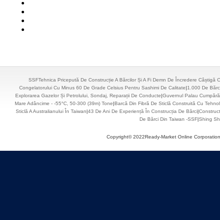
SSFTehnica Pricepută De Construcție A Bărcilor Și A Fi Demn De Încredere Câștigă
Congelatorului Cu Minus 60 De Grade Celsius Pentru Sashimi De Calitate
|
1.000 De Bărc
Explorarea Gazelor Și Petrolului, Sondaj, Reparații De Conducte
|
Guvernul Palau Cumpără
Mare Adâncime - -55°C, 50-300 (39m) Tone
|
Barcă Din Fibră De Sticlă Construită Cu Tehno
Sticlă A Australianului În Taiwan
|
43 De Ani De Experiență În Construcția De Bărci
|
Construc
De Bărci Din Taiwan -SSF
|
Shing She
Copyright© 2022Ready-Market Online Corporationto