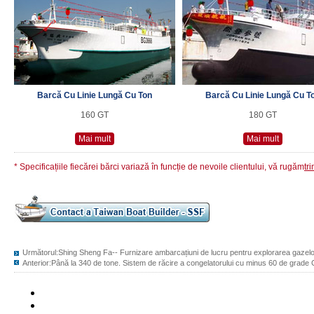
Barcă Cu Linie Lungă Cu Ton
Barcă Cu Linie Lungă Cu T
160 GT
180 GT
Mai mult
Mai mult
* Specificațiile fiecărei bărci variază în funcție de nevoile clientului, vă rugăm
tr
Următorul:
Shing Sheng Fa-- Furnizare ambarcațiuni de lucru pentru explorarea gazelor 
Anterior:
Până la 340 de tone. Sistem de răcire a congelatorului cu minus 60 de grade C