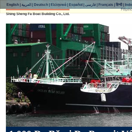
English
|
العربية
|
Deutsch
|
Ελληνικά
|
Español
|
فارسی
|
Français
|
हिन्दी
|
Ind
Filipin
Shing Sheng Fa Boat Building Co., Ltd.