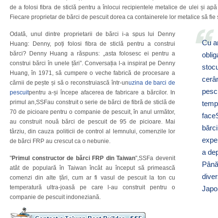
de a folosi fibra de sticlă pentru a înlocui recipientele metalice de ulei și ap
Fiecare proprietar de bărci de pescuit dorea ca containerele lor metalice să fie s
Odată, unul dintre proprietarii de bărci i-a spus lui Denny
Cu an
Huang: Denny, poți folosi fibra de sticlă pentru a construi
bărci? Denny Huang a răspuns: „asta folosesc ei pentru a
oblig
construi bărci în unele țări”. Conversația l-a inspirat pe Denny
stocu
Huang, în 1971, să cumpere o veche fabrică de procesare a
cerâ
cărnii de pește și să o reconstruiască într-un
uzina de barci de
pescu
pescuit
pentru a-și începe afacerea de fabricare a bărcilor. In
primul an,SSFau construit o serie de bărci de fibră de sticlă de
temp
70 de picioare pentru o companie de pescuit, în anul următor,
face
au construit nouă bărci de pescuit de 95 de picioare. Mai
bărci
târziu, din cauza politicii de control al lemnului, comenzile lor
exper
de bărci FRP au crescut ca o nebunie.
a dep
"
Primul constructor de bărci FRP din Taiwan
",SSFa devenit
Până
atât de populară în Taiwan încât au început să primească
diver
comenzi din alte țări, cum ar fi vasul de pescuit la ton cu
temperatură ultra-joasă pe care l-au construit pentru o
Japon
companie de pescuit indoneziană.