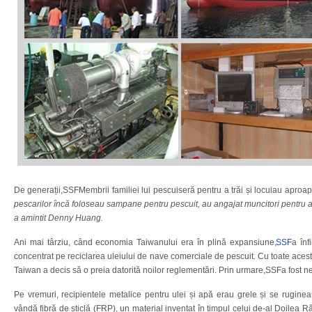
De generații,SSFMembrii familiei lui pescuiseră pentru a trăi și locuiau aproap
pescarilor încă foloseau sampane pentru pescuit, au angajat muncitori pentru a
a amintit Denny Huang.
Ani mai târziu, când economia Taiwanului era în plină expansiune,
SSF
a înf
concentrat pe reciclarea uleiului de nave comerciale de pescuit. Cu toate aces
Taiwan a decis să o preia datorită noilor reglementări. Prin urmare,SSFa fost n
Pe vremuri, recipientele metalice pentru ulei și apă erau grele și se rugineau
vândă fibră de sticlă (FRP), un material inventat în timpul celui de-al Doilea