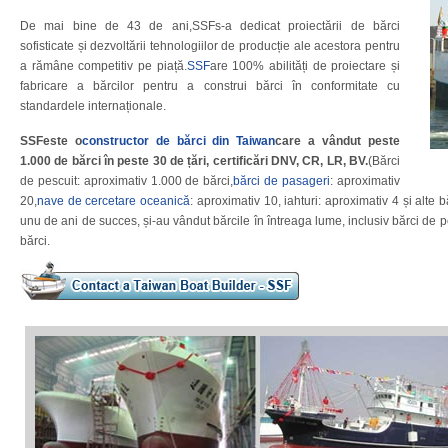
De mai bine de 43 de ani,SSFs-a dedicat proiectării de bărci
sofisticate și dezvoltării tehnologiilor de producție ale acestora pentru
a rămâne competitiv pe piață.
SSF
are 100% abilități de proiectare și
fabricare a bărcilor pentru a construi bărci în conformitate cu
standardele internaționale.
SSFeste o
constructor de bărci din Taiwan
care a vândut peste
1.000 de bărci în peste 30 de țări, certificări DNV, CR, LR, BV.
(Bărci
de pescuit: aproximativ 1.000 de bărci,
bărci de pasageri
: aproximativ
20,
nave de cercetare oceanică
: aproximativ 10, iahturi: aproximativ 4 și alte
unu de ani de succes, și-au vândut bărcile în întreaga lume, inclusiv bărci de pe
bărci.